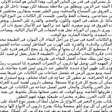
بل يشتركون فى قدر من التباين الوراثى، وهذا التباين هو المادة الأولى 
ا البيئة عبر الزمن. وينطلق من ملاحظة بسيطة لكن مهمة: داخل كل نو
 الفروق بين التمساح والسحلية، وبين الطير نفسه بمنقارين مختلفين ف
ن متباعدتين، وصفات القط والنمر، فليست كل الكائنات من النوع الواح
امًا، بل تختلف فى القوة، واللون، والحجم، والقدرة على التحمل، وبع
ه الفروق قد تبدو صغيرة، لكنها عند تراكمها عبر الأجيال تصبح ذات أثر 
. ويرى داروين أن الوراثة تنقل هذه الصفات إلى الأجيال التالية، ويصاح
ت المفيدة، واختفاء الضارة، مع الوقت.
الكائنات الحية فى صراع من أجل البقاء، لأن الموارد فى الطبيعة محد
المكان، والدفء، والقدرة على الهرب من المخاطر ليست متاحة للجميع 
 لا يستطيع كل الأفراد أن ينجوا أو يتكاثروا، بل ينجح أكثرهم قدرة على 
ءت فكرة الانتخاب الطبيعى، أى أن «الطبيعة لا تختار بعقل أو قصد، لكن
أو تتيح لمن يملك صفات أفضل للبقاء فى ظروف معينة.
ر المهمة التى توصل لها دارون، أن التغيرات الصغيرة، إذا استمرت زمنًا 
دى إلى ظهور أنواع جديدة. فالتطور عند داروين ليس قفزة مفاجئة، بل
اكمية. ومع مرور الزمن قد تنفصل جماعات من الكائنات عن غيرها بسب
العزلة الجغرافية، ثم تتطور كل جماعة فى اتجاه مختلف. ومع استمرار هذ
يمكن أن يصبح كل فرع نوعًا مستقلًا. ويعطى داروين أهمية كبيرة للعزلة
 مثل الجزر والجبال والبحار. فحين تُفصل جماعة من الكائنات عن غيرها،
 ظروفها الخاصة. ومع الوقت، قد تتغير صفاتها بشكل ملحوظ عن بقية 
ذلك كانت الجزر، بنظره، مختبرات طبيعيًة مهمًة لفهم التطور.
لكتاب بشرح التغير فى الأنواع، بل يحاول أيضًا أن يفسر تنوع الحياة على
فتراض أن كل نوع خُلق منفصلًا وثابتًا، يقترح داروين أن الأنواع كلها ترتب
دة، وأنها تشترك فى أصول قديمة ثم تفرعت مع الزمن إلى أشكال متعدد