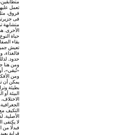
متطابقين، 
تعمل عليه
فروق، مثل
فى جزيرتي
متشابهة تم
الأخرى. هذ
حياة النوع
بقاء الصفا
تعيش جميع 
فالغذاء، و
حدود. لذلك
ومن هنا جا
«تُبقى»، 
ومن الأفكا
يمكن أن تؤ
بطيئة وتر
البيئة أو 
الاختلاف، 
الجغرافية،
التكيف مع
الأصلية. ل
لا يكتفى ا
فبدلًا من ا
قرابة بعي