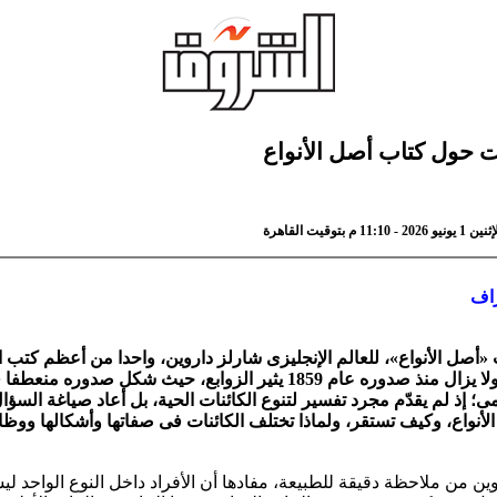
ت حول كتاب أصل الأنواع
 م بتوقيت القاهرة
راف
 «أصل الأنواع»، للعالم الإنجليزى شارلز داروين، واحدا من أعظم كتب ال
الإنسانى، ولا يزال منذ صدوره عام 1859 يثير الزوابع، حيث شكل صدوره م
مى؛ إذ لم يقدّم مجرد تفسير لتنوع الكائنات الحية، بل أعاد صياغة السؤ
لأنواع، وكيف تستقر، ولماذا تختلف الكائنات فى صفاتها وأشكالها ووظا
ين من ملاحظة دقيقة للطبيعة، مفادها أن الأفراد داخل النوع الواحد لي