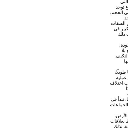
التى
ع توجد
ى الحجم،
د
ض الصفات
كبير فى
ب ذلك
ودة،
بلا
التكيف.
ها
طويلًا،
 عملية
ب اختلاف
ا
 تبدأ فى
الجماعات
 الأرض.
ط بعلاقات
ة. لذلك