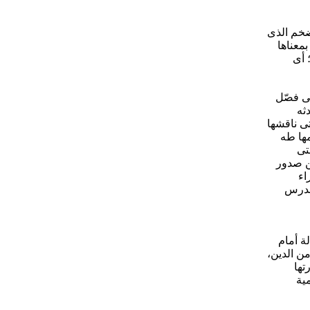
لضخم الذى
معناها
 أى
تى فصّل
ثه
تى ناقشها
مها طه
تى
ن صدور
اء
الدرس
ة أمام
من الدين،
تها
ية