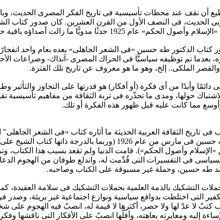
يع أن نقف عند محطات تأسيسية فى تاريخ الفكر المصرى الحديث، وبال
ربى الحديث، فى النصف الأول من القرن العشرين. كان صدور كتاب الش
ول الحكم» عام 1925 حدثًا مدويًّا ما زالت أصداؤه باقية حتى الآن!
كتاب الدكتور طه حسين «فى الشعر الجاهلى» بعده بعام واحد انفجارًا م
وره، بعدما تم توظيفه سياسيًّا فى الحراك المصرى -آنذاك- وصراعات الأ
القصر الملكى.. إلخ، وهو ما هو معروف عن تاريخ تلك الفترة.
ى دائمًا وأبدًا من أى فكرة (أو أفكار) هو قدرتها على التجاوز والتأثير وط
لاشتباك حولها، ومدى ما تجذّره فى تربة الثقافة من مفاهيم تأسيسية تقو
أوسع مما كانت عليه قبل ظهور هذه الفكرة أو تلك.
تاب فى تاريخ الثقافة العربية الحديثة ما أثاره كتاب «فى الشعر الجاهلى" 
أصدره طه حسين فى مارس من عام 1926 (وربما بالدرجة ذاتها كتاب الشيخ 
«الإسلام وأصول الحكم»). قامت الدنيا ولم تقعد بسبب هذا الكتاب، وتم
لسياسى فى التفسيرات التى قُدِّمت له، واندلع طوفان من الهجوم الدعا
 طه حسين، وحملة غير مسبوقة على الكتاب وصاحبه.
لات التشكيك بالذمة العلمية بحملات التشكيك فى سلامة العقيدة، كما
فير التى اختلطت بدوافع سياسية ونوازع اجتماعية غير بريئة، وصدر فى
 كتبٌ لا عدّ لها ولا حصر، أكثرها لا قيمة له، انصبّ فيه الهجوم على
اءة إليه ومعايرته بعاهته، وأقلّها انصبّ على الأفكار التى ناقشها وفكر