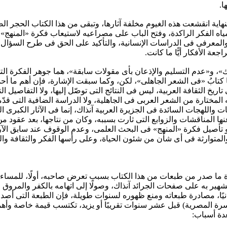
ا.
هاية انقشعت هذه الغيوم مخلفة آثارها، وتبقى من هذا الكتاب الحجر ا
ياه الفكر الراكدة، وفتح الباب على مصراعيه لاستيعاب فكرة «المنهج» ب
المعرفى فى الدراسات الإنسانية، والتأكيد على الحق فى طرح السؤال؛
عة الأفكار أيًّا ما كانت.
»، و«عدم التسليم والإذعان بأى مقولات سابقة»، هما جوهر الفكرة ال
ا كتابُ «فى الشعر الجاهلى»، لكن، وكما سبقت الإشارة، فإن أهم ما أحد
تاريخ الثقافة العربية، ليس فى النتائج التى توصّل إليها، ولا التفاصيل ال
المختارة من الشعر العربى فى الجاهلية، ولا الدراسة الضافية التى قدّ
 واللهجات السائدة فى الجزيرة العربية آنذاك، إنما فى الآثار الكبرى ال
ا المناقشات والزوابع التى ثارت بسببه، وكان من نتاجها، بعد عقود م
 تأصيل فكرة «المنهج» فى البحث العلمى، وعدم الوقوف عند سابق الآر
والمتوارثة فى أى شأن من شئون الحياة، وعلى رأسها الفكر والثقافة و
 ما صدر من طبعات من هذا الكتاب بسبب تعرض صاحبه، أولًا، للمساءل
لتشهير به على صفحات الجرائد آنذاك، وصولًا إلى اتهامه بالكفر والمروق 
يًا، مصادرة طبعاته ومنع ظهوره لسنوات طويلة، فإن الطبعة التى أصدر
سرة المصرية) قبل عشر سنوات تقريبًا أو يزيد، تكتسب قيمة خاصة وأهم
عدة أسباب: