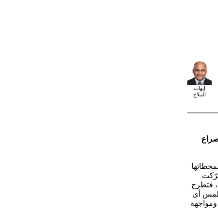
إيهاب
الملاح
صراع
لمحطاتها
حرّكت
ة، فتطرح
تطمس أى
 ومواجهة