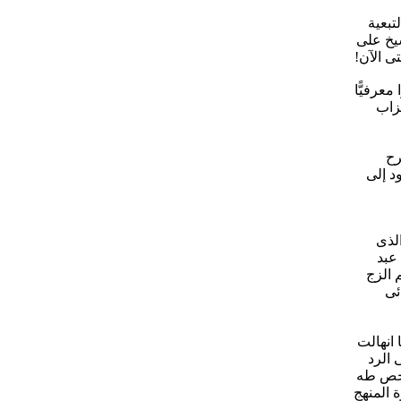
تبعية
يخ على
عرفيًّا
حزاب
رح
د إلى
الذى
على عبد
 الزج
ئى
 انهالت
 الرد
 شخص طه
ة المنهج