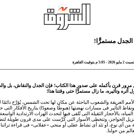
الجدل مستمرًّا!
 م بتوقيت القاهرة
 مرور قرن بأكمله على صدور هذا الكتاب؛ فإن الجدل والنقاش، بل وال
 أثره وتأثيره، ما زال مستمرًّا حتى وقتنا هذا!
لأمم العريقة والشعوب الباحثة عن مكان لها تحت الشمس، يُؤرَّخ دائمًا 
نقاط التأثير فى مسارات نهضتها (هبوطًا وصعودًا) بتاريخ الأفكار التى 
المياه، بالأحجار الثقيلة التى تُلقى فيها لتحدث الهزات الارتدادية الواسع
وتزيل الحواجز، وتتخطى الأسوار التى كُرِّست على مدى قرون طويلة ل
 من أى نوع، أو تئد أى نشاط عقلى أو منحى «عقلانى» فى قراءة تراثنا
عالم من حولنا.