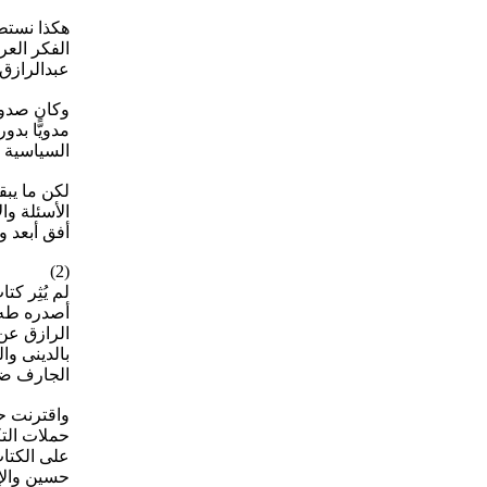
هكذا نستط
الفكر الع
عبدالرازق «الإسلام وأص
وكان صدور 
مدويًّا بد
السياسية و
لكن ما يبق
الأسئلة وا
أفق أبعد و
(2)
لم يُثِر ك
الرازق عن 
بالدينى وا
الجارف ضد
واقترنت حم
حملات التك
على الكتاب
حسين والإس