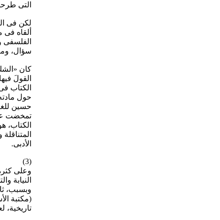
التى طرحه
لكن فى الن
ألقاه فى م
الفلسفى و
سؤال، ومراج
كان «الشك
القولَ فيه
الكتاب فى 
حول مادته 
حسين للغات
تمخضت عنه
الكتاب، هو
المتناقلة 
الأدبى.
(3)
وعلى كثرة
النيابة وا
وبسبب، ثان
(مكتبة الأ
تاريخية، ل