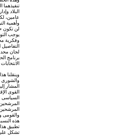
تنفيذهما ا
البلاد وإد
عامين، لكى
وأهمية الت
لن تكون ح
يوجب التوا
وفكرية مخت
التفاصيل ا
لجان محدد
برنامج الح
الانتخابات 
وينقلنا ه
والشورى م
المشار إلي
القوى الإق
السياسى ا
المرشحين ل
والقومى وا
هذه النسبة
تطبيق هذا 
تشكل على غ