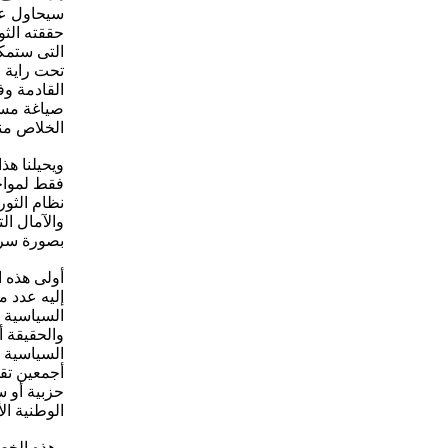
سيحاول عبر
حققته الثو
التى ستمكن
تحت راية 
القادمة وف
صياغة مست
الخلاص منه
ويحيلنا هذ
فقط لمواجه
نظام الثور
والآمال ال
بصورة سري
أولى هذه 
إليه عدد م
السياسية و
والحقيقة أ
السياسية و
أجمعين تقد
حزبية أو س
الوطنية ال
وهذه الخط