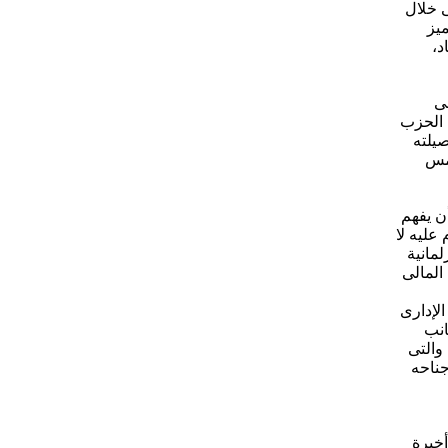
ى خلال
ميز
د،
لى
 الحزب
يلته
امس
أن يفهم
عليه لا
مانية
 المالى
الإدارى
انب
والتى
جناحه
أخيرة