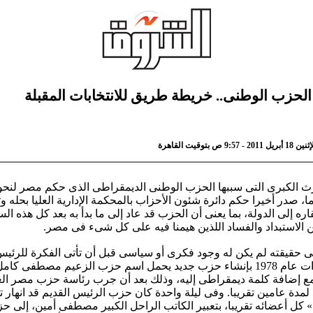
الحزب الوطنى.. خريطة طريق للانتخابات المقبلة
 ص بتوقيت القاهرة
رث الكبرى التى سببها الحزب الوطنى الديمقراطى الذى حكم مصر لنحو ث
ما، صدر أخيرا حكم دائرة شئون الأحزاب بالمحكمة الإدارية العليا بحله و
اره إلى الدولة، بما يعنى أن الحزب قد عاد إلى ما بدأ به بعد كل هذه ال
 الاستبداد والفساد اللذين هيمنا فيه على كل شىء فى مصر.
 حقيقته لم يكن له وجود فكرى أو سياسى قبل أن تأتى الفكرة للرئيس
أنور السادات عام 1978 بإنشاء حزب جديد يحمل اسم حزب الزعيم مصطفى ك
ع إضافة كلمة ديمقراطى إليه، وذلك بعد أن جرب رئاسة حزب مصر ال
لمدة عامين تقريبا. وفى ليلة واحدة كان حزب الرئيس القديم قد انهار تم
 كل أعضائه تقريبا، بتعبير الكاتب الراحل الكبير مصطفى أمين، إلى ح