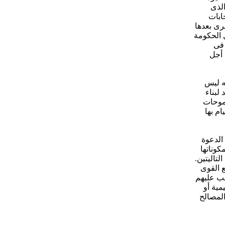
الذى
ابات
رى بعدها
 الحكومة
 فى
 أجل
به ليس
لبناء
طموحات
م بها
الدعوة
كوناتها
تاليتين.
ع القوى
جب عليهم
مية أو
المصالح
ى