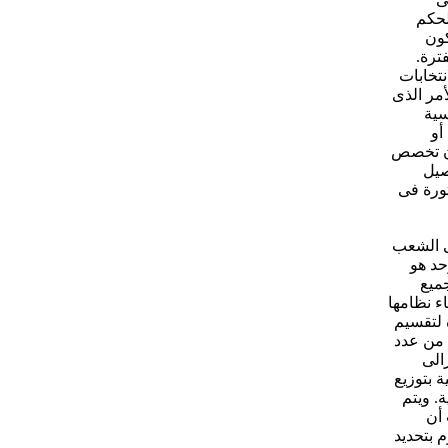
لحكم
كون
ترة.
نتخابات
مر الذى
سية
أو
 أن تخصص
صيل
ثورة فى
ى الشعب
حد هو
جميع
اء نظامها
 لتقسيم
تلف القوى السياسية والفكرية فى البلاد، بأن يتم تخصيص 25% من عدد
رالى
ة بتوزيع
ة. ويتم
 أن
م بتحديد