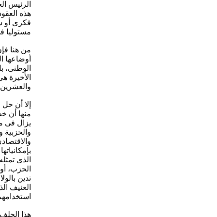
الرئيس الج
هذه العقو
فكرى أو سي
مستوليا فى
من هنا فإن
أوضاعها ا
الوطنى، ب
الأخيرة ه
والعشرين م
إلا أن حل 
منها أن خط
يزال فى م
والحزبية و
والاقتصادى
بإمكانياته
الذى تمثله
الحزب، أو 
تدين بالول
العنيف الذ
استخدامهم
هذا الحلف