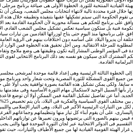
لهيئة القيادية المنتخبة للثورة. الخطوة الأولى هى صياغة برنامج مرحلى 
ارتها خلال فترة محددة تالية لانتهاء انتخابات مجلس الشعب، ويمكن أن ت
 تقوم الحكومة التى سيتم تشكيلها عقبها بتنفيذه وتطبيقه خلال هذه الف
وافق على برنامج للحكم هى مسألة محورية لأن الحكومة القادمة بعد الا
كومة فنية بل ستكون سياسية تعكس تشكيل مجلس الشعب القادم، الأ
فق على برنامجها منذ اليوم حتى يتاح لوزرائها القادمين من تيارات سيا
لفة أن يديروا البلاد على أساسه دون اختلافات بينهم فى الرؤية العامة 
لمطلوبة للمرحلة الانتقالية. ومن أجل تحقيق هذه الخطوة فمن الوارد
ة فى المؤتمر الوطنى المشار إليه تكون وظيفتها هى وضع ملامح وتفا
كم المشترك الذى سيكون هو نفسه بعد ذلك البرنامج الانتخابى لقوى ال
البرلمانية القادمة.
ذا إلى الخطوة الثالثة الرئيسية وهى إعداد قائمة موحدة لمرشحى مجلس
ن جميع القوى المشكلة للثورة المصرية وتحت شعار واحد وبرنامج مو
ه سابقا. ولكى يمكن تشكيل هذه القائمة بصورة توافقية يجب أولا على 
رار بأنها السبيل الوحيد لاستكمال مهام الثورة الأساسية وفى مقدمتها بن
لجديد. أما عن تفاصيل تشكيل القائمة فمن الممكن أولا أن توضع قاعدة
المرشحين بين مخ
كل من التيارات الرئيسية الأكبر فى البلاد، وهى التيار الإسلامى والليب
ليسارى، على أن يقوم أبناء كل تيار منها وتنظيماتهم وجماعاتهم الفرعي
 فيمن بينهم بالصورة التى يرتضونها ويرون تعبيرها عن توازناتهم الداخلي
التقسيم فى الدوائر الانتخابية عبر لجان الثورة الموحدة فيها والتى يجب
رار الهيئة القومية القيادية لها من جميع الأطياف والتيارات، حيث تقو