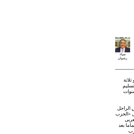
ضياء
رشوان
لاثة
تسليم
سنوات
 الراحل
امل «الحزب
عربى
اما بعد
زب