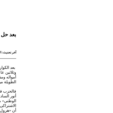
بعد حل 
آخر تحديث: الإثنين 18 أبريل 2011 - 9:57
بعد الكوا
وثلاثين عا
أمواله ومق
الطويلة من
فالحزب فى
الوطنى» م
الاشتراكى 
أن «هرول»