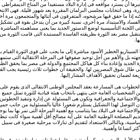
ها أن يسترد مواقعه فى إدارة البلاد مستفيدا من المناخ الديمقراطى 
رة، وهى انتخابات مجلسى البرلمان المقررة بعد شهور قليلة. فهى الانتخ
ه إذا ما حقق فيها مرشحوه، المتفرقون فى أثنائها والمتجمعون مرة أخ
الفساد والاستبداد مرة أخرى، نسبة كبيرة من أن يتدخل بقوة فى تشكيل
ى اللجنة التأسيسية لوضع الدستور الجديد بما يعنى مساهمته المباشرة
قبل مصر بعد الثورة بطريقته الفاسدة المستبدة التى قامت الثورة من
ا.
ا السيناريو الخطير الأسود مباشرة إلى ما يجب على قوى الثورة القيام 
ته بل والأهم من أجل توحيد صفوفها فى المرحلة الانتقالية التى ستمهد 
ة الجديد وإعادة بناء كل هياكل المجتمع والدولة فى مصر بما يحقق ال
تى طال شوق المصريين لها. والحقيقة أن خطوات ثلاث رئيسية يجب القيا
عة لضمان تحقيق الأهداف المشار إليها.
الخطوات هى المسارعة بعقد المجلس الوطنى الانتقالى الذى يقوم على 
ن الشخصيات العامة حتى ينتهى بانتخاب هيئة قيادية للثورة تمثل جميع م
الاجتماعية والجغرافية وتكون هى المسئولة عن إدارة وتنفيذ الخطوتين ال
ن التوصل لهذا التشكيل يستلزم شعورا عاليا بالمسئولية من جانب جمي
الاجتماعية فى البلاد بما يتناسب مع أهمية المرحلة التى تمر بها بما يو
يم المصلحة الوطنية العامة على أية مصالح أقل أهمية سواء كانت تنظي
ياسية، وبالتالى الاستعداد لتقديم أى تنازلات مرحلية صغيرة فى سبيل 
أكثر اتساعا وأهمية.
وة الأولى المحورية يمكن أن تترتب عليها خطوتان متوازيتان تشرف عل