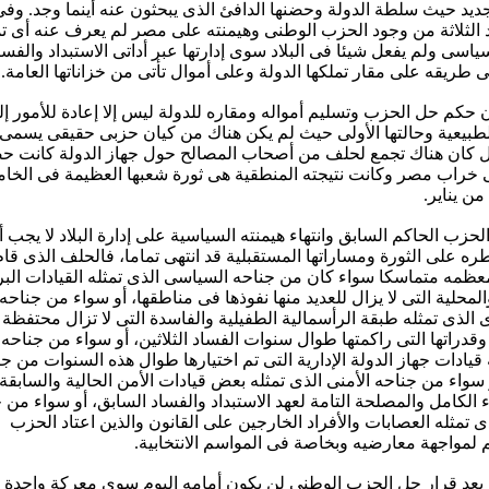
ديد حيث سلطة الدولة وحضنها الدافئ الذى يبحثون عنه أينما وجد. وف
د الثلاثة من وجود الحزب الوطنى وهيمنته على مصر لم يعرف عنه أى ت
اسى ولم يفعل شيئا فى البلاد سوى إدارتها عبر أداتى الاستبداد والفسا
 طريقه على مقار تملكها الدولة وعلى أموال تأتى من خزاناتها العامة.
 حكم حل الحزب وتسليم أمواله ومقاره للدولة ليس إلا إعادة للأمور إ
لطبيعية وحالتها الأولى حيث لم يكن هناك من كيان حزبى حقيقى يسمى
ل كان هناك تجمع لحلف من أصحاب المصالح حول جهاز الدولة كانت حص
ى خراب مصر وكانت نتيجته المنطقية هى ثورة شعبها العظيمة فى الخ
ن يناير.
الحزب الحاكم السابق وانتهاء هيمنته السياسية على إدارة البلاد لا يجب 
ره على الثورة ومساراتها المستقبلية قد انتهى تماما، فالحلف الذى قام 
عظمه متماسكا سواء كان من جناحه السياسى الذى تمثله القيادات البرل
المحلية التى لا يزال للعديد منها نفوذها فى مناطقها، أو سواء من جناحه
 الذى تمثله طبقة الرأسمالية الطفيلية والفاسدة التى لا تزال محتفظة
ا وقدراتها التى راكمتها طوال سنوات الفساد الثلاثين، أو سواء من جناحه 
 قيادات جهاز الدولة الإدارية التى تم اختيارها طوال هذه السنوات من ج
سواء من جناحه الأمنى الذى تمثله بعض قيادات الأمن الحالية والسابقة 
اء الكامل والمصلحة التامة لعهد الاستبداد والفساد السابق، أو سواء من 
ى تمثله العصابات والأفراد الخارجين على القانون والذين اعتاد الحزب
 لمواجهة معارضيه وبخاصة فى المواسم الانتخابية.
 بعد قرار حل الحزب الوطنى لن يكون أمامه اليوم سوى معركة واحدة 