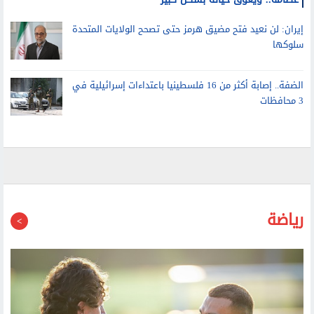
ابن جو بايدن يكشف تطورات حالته الصحية: السرطان انتشر في
عظامه.. ويعوق حياته بشكل كبير
إيران: لن نعيد فتح مضيق هرمز حتى تصحح الولايات المتحدة
سلوكها
الضفة.. إصابة أكثر من 16 فلسطينيا باعتداءات إسرائيلية في
3 محافظات
رياضة