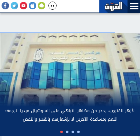
بعد تصريحات رئيس بلدية بولاية طرابزون لمحمد صلاح.. الأرصاد توضح