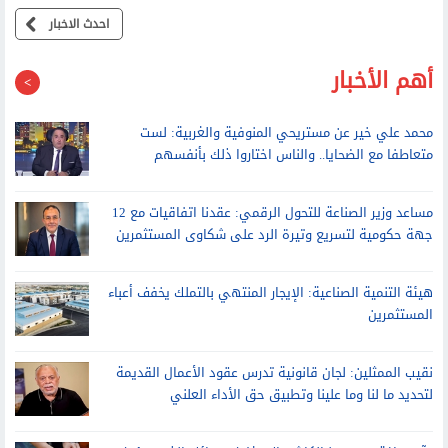
حقيقة تأثر مصر بالاحتباس الحراري
احدث الاخبار
أهم الأخبار
محمد علي خير عن مستريحي المنوفية والغربية: لست
متعاطفا مع الضحايا.. والناس اختاروا ذلك بأنفسهم
مساعد وزير الصناعة للتحول الرقمي: عقدنا اتفاقيات مع 12
جهة حكومية لتسريع وتيرة الرد على شكاوى المستثمرين
هيئة التنمية الصناعية: الإيجار المنتهي بالتملك يخفف أعباء
المستثمرين
نقيب الممثلين: لجان قانونية تدرس عقود الأعمال القديمة