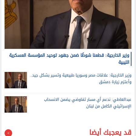
وزير الخارجية: قطعنا شوطًا ضمن جهود توحيد المؤسسة العسكرية
الليبية
وزير الخارجية: علاقات مصر وسوريا طبيعية وتسير بشكل جيد..
وأعتزم زيارة دمشق
عبدالعاطي: ندعم أي مسار تفاوضي يضمن الانسحاب
الإسرائيلي الكامل من لبنان