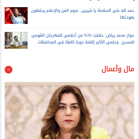
عمرو أديب: رسالتي لأي شقيق لم يبدأ إجازته.. الساحل هو نمبر وان
حمد لله على السلامة يا شيرين.. نجوم الفن والإعلام يحتفلون
بعودتها
حوار| محمد رياض: حققت 50% من أحلامى للمهرجان القومى
للمسرح.. وحلمى الأكبر إقامة دورة كاملة فى المحافظات
مال وأعمال