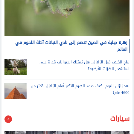
زهرة جبلية في الصين تنضم إلى نادي النباتات آكلة اللحوم في
العالم
نباح الكلاب قبل الزلازل.. هل تمتلك الحيوانات قدرة على
استشعار الهزات الأرضية؟
بعد زلزال اليوم.. كيف صمد الهرم الأكبر أمام الزلازل لأكثر من
4600 عام؟