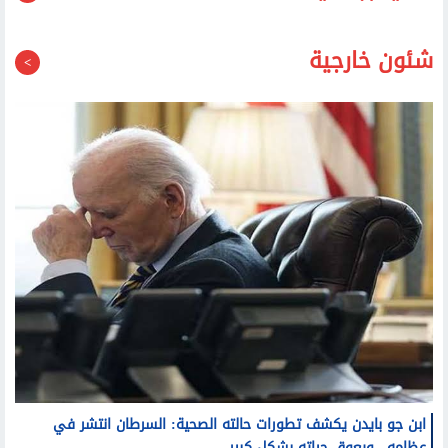
قد يعجبك أيضا
شئون خارجية