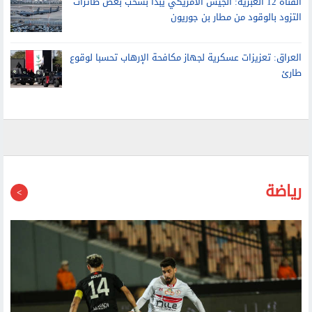
القناة 12 العبرية: الجيش الأمريكي يبدأ بسحب بعض طائرات
التزود بالوقود من مطار بن جوريون
العراق: تعزيزات عسكرية لجهاز مكافحة الإرهاب تحسبا لوقوع
طارئ
رياضة