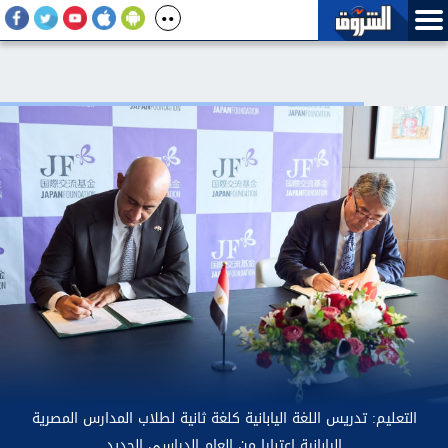
الاتصالات: إعادة إتاحة خدمة «أرقامي» عبر تطبيق My NTRA
التعليم: تدريس 
 فني مؤقت لحين استكمال التحديثات
الي