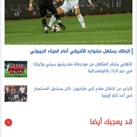
الزمالك يستهل مشواره الأفريقي أمام الميناء الجيبوتي
الأهلي ينتظر المتأهل من مواجهة مقديشيو سيتي وكيتارا
في دور الـ32 بالكونفدرالية
كاراجر عن انتقال صلاح إلى طرابزون: كان يستحق الاستمرار
في أحد كبار أوروبا
قد يعجبك أيضا