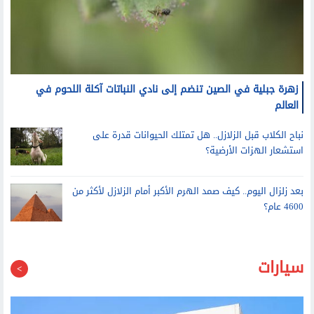
زهرة جبلية في الصين تنضم إلى نادي النباتات آكلة اللحوم في
العالم
نباح الكلاب قبل الزلازل.. هل تمتلك الحيوانات قدرة على
استشعار الهزات الأرضية؟
بعد زلزال اليوم.. كيف صمد الهرم الأكبر أمام الزلازل لأكثر من
4600 عام؟
سيارات