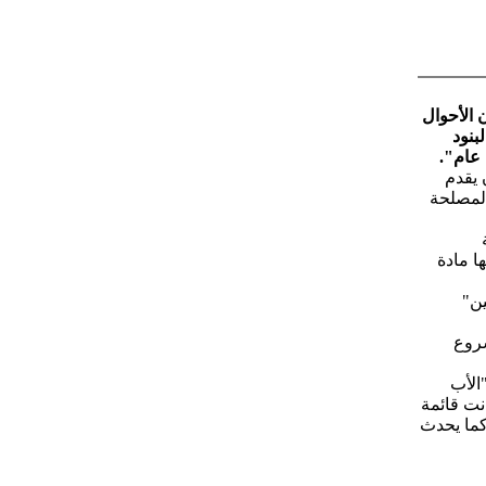
 الأحوال
بنود
 عام".
 يقدم
المصلحة
ا مادة
ين"
شروع
الأب
نت قائمة
كما يحدث