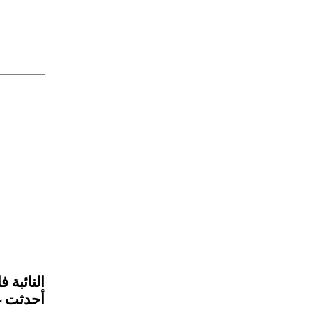
النائبة
أحدثت غ