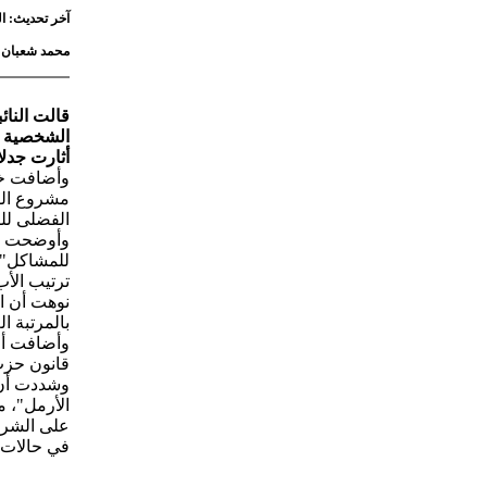
آخر تحديث: الثلاثاء 2 يونيو 2026 - 5:39
محمد شعبان
قالت النا
الشخصية ا
أثارت جدلا
وأضافت خلا
مشروع القا
الفضلى لل
وأوضحت أن
للمشاكل"،
ترتيب الأ
نوهت أن ال
بالمرتبة الـ 16، مؤكدة أن هذا الوضع "لم يكن من
وأضافت أن 
قانون حزب 
وشددت أن ه
الأرمل"، 
على الشرا
في حالات 