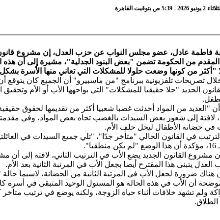
 ص بتوقيت القاهرة
ئبة فاطمة عادل، عضو مجلس النواب عن حزب العدل، إن مشروع قانون
لمقدم من الحكومة تضمن "بعض البنود الجدلية"، مشيرة إلى أن هذه ال
 "أكثر من كونها وضعت حلولا للمشكلات التي تعاني منها الأسرة بشكل
ل تصريحات تلفزيونية ببرنامج "من ماسبيرو" أن الجميع كان يتوقع أن
نون الجديد "حلا حقيقيا للمشكلات" التي يواجهها الأب أو الأم وتحقيق 
طفل.
 "العديد من المواد أحدثت غضبا شعبيا أكثر من تقديمها لحقوق حقيقية
 لافتة إلى شعور بعض السيدات بالغضب تجاه بعض المواد، وفي مقدمته
ب في حضانة الأطفال ليحل خلف الأم.
ترتيب في القانون الحالي "متأخر جدًا"، "تلي جميع السيدات في العائلت
طقيا".
مشروع القانون الجديد يضع الأب في الترتيب الثاني، لافتة إلى أن م
العدل يتبنى هذا المقترح أيضا بجعل الأب في المرتبة الثانية بعد الأم.
ناك ضرورة لجعل الأب في المرتبة الثانية من الحضانة، لاسيما حالة "
موضحة أن الأب في هذه الحالة هو المسئول الوحيد المتبقي في أسرة كا
كة ولم تشهد خلافات أثناء حياة الزوجة، ولكنه يوضع في ترتيب متأخر 
الطلاق.