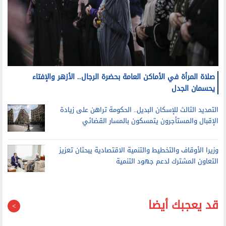
صلاة المرأة في الأماكن العامة بحضرة الرجال.. الأزهر والإفتاء
يحسمان الجدل
التمديد الثالث للإسكان البديل.. الحكومة تراهن على زيادة
الإقبال والمستأجرون يتمسكون بالمسار القضائي
وزيرا الأوقاف والتخطيط والتنمية الاقتصادية يبحثان تعزيز
التعاون المشترك لدعم جهود التنمية
قد يعجبك أيضا