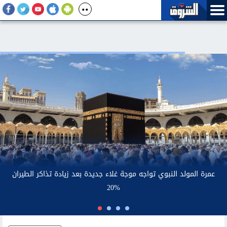
عمر
ارتفاع أسعار الذهب محليا.. وعيار 21 يسجل 6030 جنيها