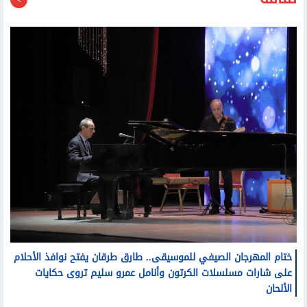
ختام المهرجان الصيفي للموسيقى.. طارق طرقان يفتح نوافذ الأحلام
على شارات مسلسلات الكرتون وأنامل عمرو سليم تروى حكايات
الألحان