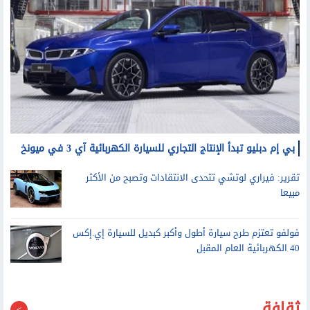
بي إم دبليو تبدأ الإنتاج التجاري للسيارة الكهربائية آي 3 في ميونخ
تقرير: فيراري لوتشي تتحدى الانتقادات وتصبح من الأكثر
مبيعا
فولفو تعتزم طرح سيارة أطول وأكبر كبديل للسيارة إي.إكس
40 الكهربائية العام المقبل
ثقافة