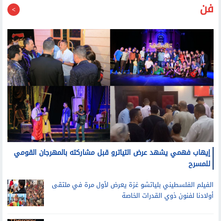
فن
إيهاب فهمي يشهد عرض التياترو قبل مشاركته بالمهرجان القومي
للمسرح
الفيلم الفلسطيني بلياتشو غزة يعرض لأول مرة في ملتقى
أولادنا لفنون ذوي القدرات الخاصة