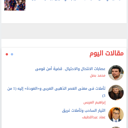
مقالات اليوم
عصابات الانتحال والاحتيال.. قضية أمن قومى
محمد بصل
تأملات فى معنى العصر الذهبى العربى و«العودة» إليه (1 من
3)
إبراهيم العريس
التيار الساحب وتأملات غريق
عماد عبداللطيف