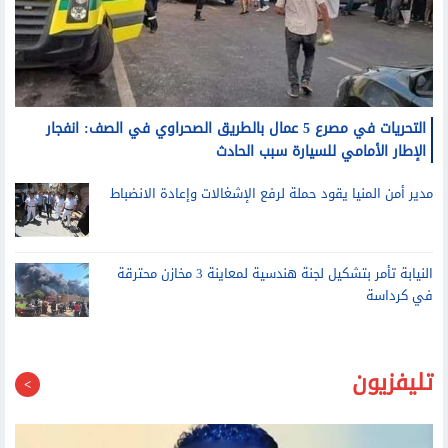
التحريات في مصرع 5 عمال بالطريق الصحراوي في الصف: انفجار
الإطار الأمامي للسيارة سبب الحادث
مدير أمن المنيا يقود حملة لرفع الإشغالات وإعادة الانضباط
النيابة تأمر بتشكيل لجنة هندسية لمعاينة 3 مخازن محترقة
في كرداسة
تليفزيون