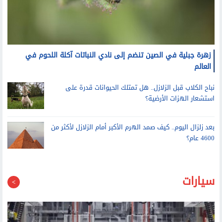
زهرة جبلية في الصين تنضم إلى نادي النباتات آكلة اللحوم في
العالم
نباح الكلاب قبل الزلازل.. هل تمتلك الحيوانات قدرة على
استشعار الهزات الأرضية؟
بعد زلزال اليوم.. كيف صمد الهرم الأكبر أمام الزلازل لأكثر من
4600 عام؟
سيارات