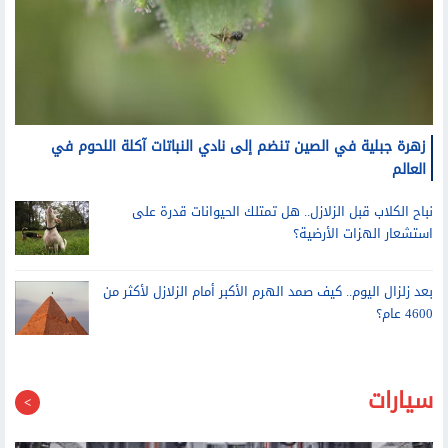
زهرة جبلية في الصين تنضم إلى نادي النباتات آكلة اللحوم في
العالم
نباح الكلاب قبل الزلازل.. هل تمتلك الحيوانات قدرة على
استشعار الهزات الأرضية؟
بعد زلزال اليوم.. كيف صمد الهرم الأكبر أمام الزلازل لأكثر من
4600 عام؟