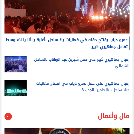
عمرو دياب يفتتح حفله في فعاليات يلا ساحل بأغنية يا أنا يا لاء وسط
تفاعل جماهيري كبير
إقبال جماهيري كبير على حفل شيرين عبد الوهاب بالساحل
الشمالي
إقبال جماهيري على حفل عمرو دياب في افتتاح فعاليات
«يلا ساحل» بالعلمين الجديدة
مال وأعمال