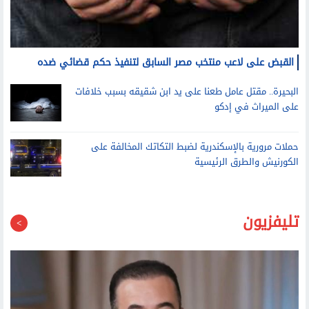
القبض على لاعب منتخب مصر السابق لتنفيذ حكم قضائي ضده
البحيرة.. مقتل عامل طعنا على يد ابن شقيقه بسبب خلافات
على الميراث في إدكو
حملات مرورية بالإسكندرية لضبط التكاتك المخالفة على
الكورنيش والطرق الرئيسية
تليفزيون