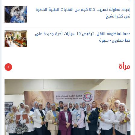
مركز تأهيل ذوي الاحتياجات الخاصة بالوادي الجديد يقدم أكثر من 383
ألف خدمة لذوي الهمم خلال 4 سنوات
إحباط محاولة تسريب 815 كجم من النفايات الطبية الخطرة
في كفر الشيخ
دعما لمنظومة النقل.. ترخيص 10 سيارات أجرة جديدة على
خط مطروح - سيوة
مرأة