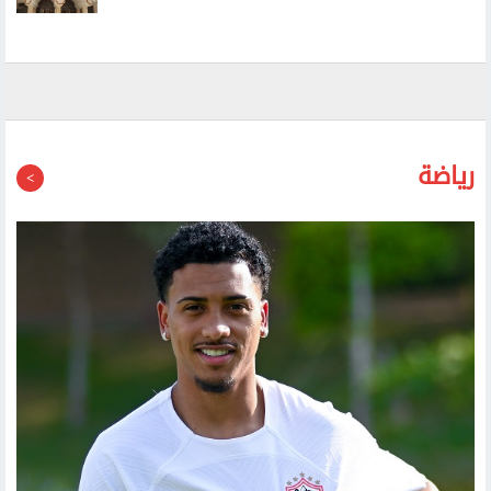
طيران حوثي مسير يستهدف مطار عتق الدولي في شرقي
اليمن
رياضة