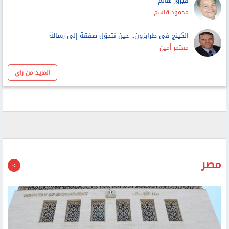
عمرو حمزاوي
فيروز هانم
محمود قاسم
الكينج فى طرابزون.. حين تتحوّل صفقة إلى رسالة
معتمر أمين
المزيد من راي
مصر