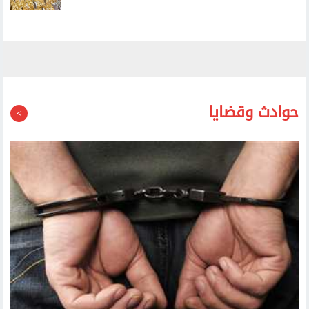
ارتفاع أسعار الذهب محليا.. وعيار 21 يسجل 6030 جنيها
حوادث وقضايا