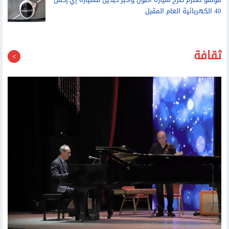
ختام المهرجان الصيفي للموسيقى.. طارق طرقان يفتح نوافذ الأحلام
على شارات مسلسلات الكرتون وأنامل عمرو سليم تروى حكايات
الألحان