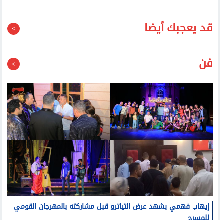
فن
إيهاب فهمي يشهد عرض التياترو قبل مشاركته بالمهرجان القومي
للمسرح
الفيلم الفلسطيني بلياتشو غزة يعرض لأول مرة في ملتقى
أولادنا لفنون ذوي القدرات الخاصة