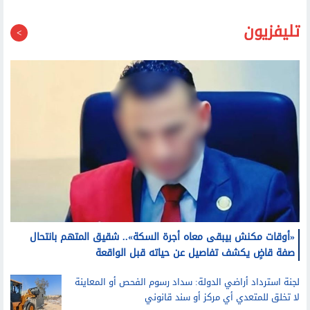
«أوقات مكنش بيبقى معاه أجرة السكة».. شقيق المتهم بانتحال
صفة قاضٍ يكشف تفاصيل عن حياته قبل الواقعة
لجنة استرداد أراضي الدولة: سداد رسوم الفحص أو المعاينة
لا تخلق للمتعدي أي مركز أو سند قانوني
نائب رئيس اتحاد عمال مصر: مبادرة فوق الـ40 تقنع أصحاب
الأعمال بضرورة الانتباه لهذه الفئة بشكل أكبر