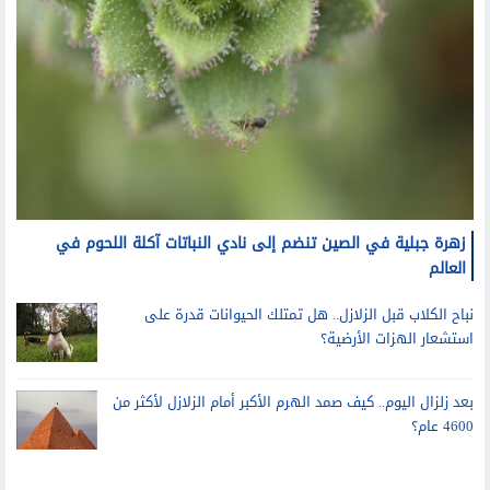
زهرة جبلية في الصين تنضم إلى نادي النباتات آكلة اللحوم في
العالم
نباح الكلاب قبل الزلازل.. هل تمتلك الحيوانات قدرة على
استشعار الهزات الأرضية؟
بعد زلزال اليوم.. كيف صمد الهرم الأكبر أمام الزلازل لأكثر من
4600 عام؟
سيارات