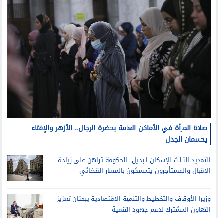
صلاة المرأة في الأماكن العامة بحضرة الرجال.. الأزهر والإفتاء
يحسمان الجدل
التمديد الثالث للإسكان البديل.. الحكومة تراهن على زيادة
الإقبال والمستأجرون يتمسكون بالمسار القضائي
وزيرا الأوقاف والتخطيط والتنمية الاقتصادية يبحثان تعزيز
التعاون المشترك لدعم جهود التنمية
قد يعجبك أيضا