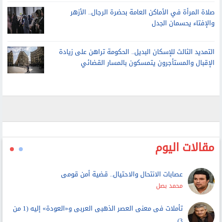
الإقبال والمستأجرون يتمسكون بالمسار القضائي
مقالات اليوم
عصابات الانتحال والاحتيال.. قضية أمن قومى
محمد بصل
تأملات فى معنى العصر الذهبى العربى و«العودة» إليه (1 من
3)
إبراهيم العريس
التيار الساحب وتأملات غريق
عماد عبداللطيف