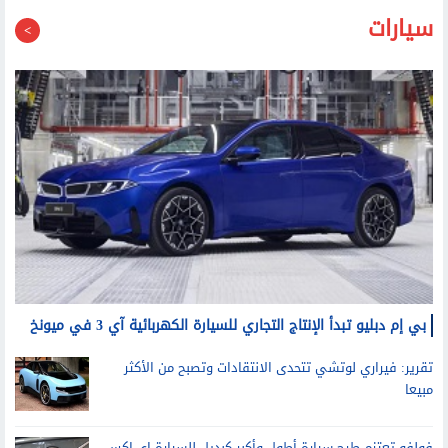
بي إم دبليو تبدأ الإنتاج التجاري للسيارة الكهربائية آي 3 في ميونخ
تقرير: فيراري لوتشي تتحدى الانتقادات وتصبح من الأكثر
مبيعا
فولفو تعتزم طرح سيارة أطول وأكبر كبديل للسيارة إي.إكس
40 الكهربائية العام المقبل
ثقافة