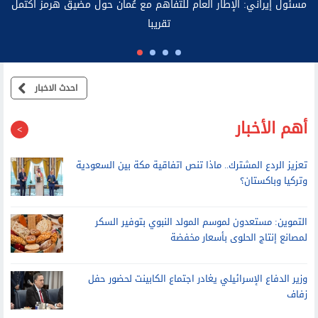
احدث الاخبار
أهم الأخبار
تعزيز الردع المشترك.. ماذا تنص اتفاقية مكة بين السعودية
وتركيا وباكستان؟
التموين: مستعدون لموسم المولد النبوي بتوفير السكر
لمصانع إنتاج الحلوى بأسعار مخفضة
وزير الدفاع الإسرائيلي يغادر اجتماع الكابينت لحضور حفل
زفاف
صلاة المرأة في الأماكن العامة بحضرة الرجال.. الأزهر
والإفتاء يحسمان الجدل
التمديد الثالث للإسكان البديل.. الحكومة تراهن على زيادة