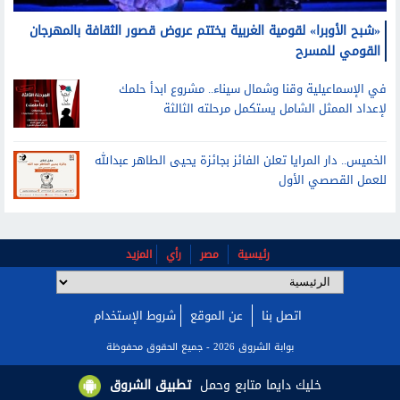
«شبح الأوبرا» لقومية الغربية يختتم عروض قصور الثقافة بالمهرجان
القومي للمسرح
في الإسماعيلية وقنا وشمال سيناء.. مشروع ابدأ حلمك
لإعداد الممثل الشامل يستكمل مرحلته الثالثة
الخميس.. دار المرايا تعلن الفائز بجائزة يحيى الطاهر عبدالله
للعمل القصصي الأول
رئيسية
مصر
رأي
المزيد
اتصل بنا
عن الموقع
شروط الإستخدام
بوابة الشروق 2026 - جميع الحقوق محفوظة
خليك دايما متابع وحمل
تطبيق الشروق