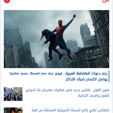
فن
رغم دعوات المقاطعة العربية.. فيلم Spider man: Brand new day
يواصل اكتساح شباك التذاكر
فنون القول.. ملتقى جديد ضمن فعاليات مهرجان قنا الدولي
للفنون والحرف التراثية