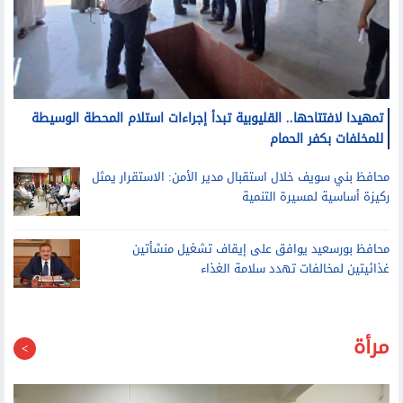
تمهيدا لافتتاحها.. القليوبية تبدأ إجراءات استلام المحطة الوسيطة
للمخلفات بكفر الحمام
محافظ بني سويف خلال استقبال مدير الأمن: الاستقرار يمثل
ركيزة أساسية لمسيرة التنمية
محافظ بورسعيد يوافق على إيقاف تشغيل منشأتين
غذائيتين لمخالفات تهدد سلامة الغذاء
مرأة