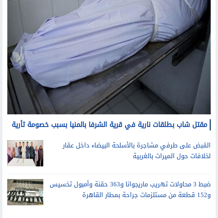
مقتل شاب بطلقات نارية في قرية الشرفا بالمنيا بسبب خصومة ثأرية
القبض على طرفي مشاجرة بالأسلحة البيضاء داخل عقار
لخلافات حول الميراث بالغربية
ضبط 3 محاولات تهريب ماريجوانا و363 حقنة وأمبول تخسيس
و152 قطعة من مستلزمات جراحة بمطار القاهرة