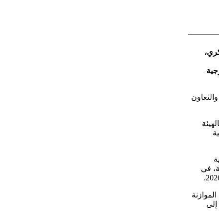
كري،
خارجية
والتعاون
لهيئة
ة
ة
ة، في
لموازنة
 إلى