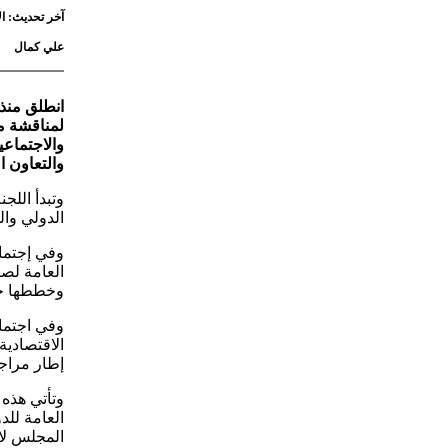
آخر تحديث: الأربعاء 3 يونيو 2026 - :54
علي كمال
انطلق منذ
لمناقشة مش
والتعاون ا
وتبدأ اللج
الدولي وال
وفي إجتماع
العامة لصن
وخططها خلا
وفي اجتماع
الاقتصادية
إطار مراجعة 
وتأتي هذه
العامة للد
المجلس لات