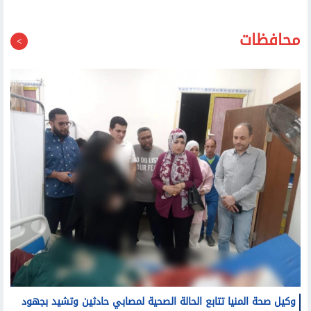
سيد علي يشيد بدعم الجمهور والفنانين لشيرين: اللي اتعمل
معاها متعملش لحد خالص
محافظات