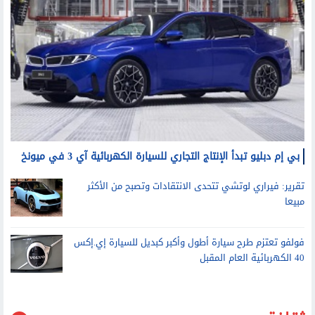
بي إم دبليو تبدأ الإنتاج التجاري للسيارة الكهربائية آي 3 في ميونخ
تقرير: فيراري لوتشي تتحدى الانتقادات وتصبح من الأكثر
مبيعا
فولفو تعتزم طرح سيارة أطول وأكبر كبديل للسيارة إي.إكس
40 الكهربائية العام المقبل