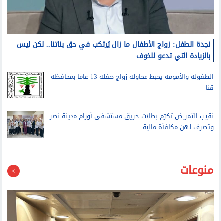
نجدة الطفل: زواج الأطفال ما زال يُرتكب في حق بناتنا.. لكن ليس
بالزيادة التي تدعو للخوف
الطفولة والأمومة يحبط محاولة زواج طفلة 13 عاما بمحافظة
قنا
نقيب التمريض تكرّم بطلات حريق مستشفى أورام مدينة نصر
وتصرف لهن مكافأة مالية
منوعات