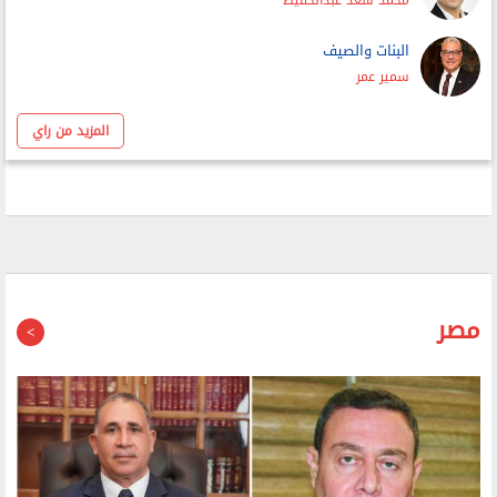
غاب العرب فظهر «نتنياهو» فى عنتيبى
محمد سعد عبدالحفيظ
البنات والصيف
سمير عمر
المزيد من راي
مصر