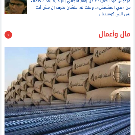
في عودته إلى المسرح القومي
فردوس عبد الحميد: عادل إمام فاجأني بانبهاره بعد 3 حلقات
من «في المشمش».. وقلت له: علشان تعرف إن مش أنت
بس اللي كوميديان
مال وأعمال