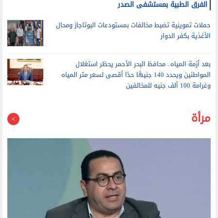
وكيل صحة المنيا تتابع الحالة الصحية لمصابي حادثين وتشيد بجهود
الفرق الطبية بمستشفى الصدر
حملات تموينية تضبط مخالفات بمستودعات البوتاجاز ومحال
الأغذية بكفر الدوار
بعد أزمة المياه.. محافظ البحر الأحمر يحظر استغلال
المواطنين ويحدد 140 جنيهًا حدًا أقصى لسعر متر المياه
وغرامة 100 ألف جنيه للمخالفين
مرأة