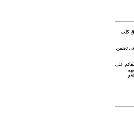
 بتهمة إغراق كلب
اعى تضمن
يو 3 أطفال وطالب "القائم على
مهم
قع