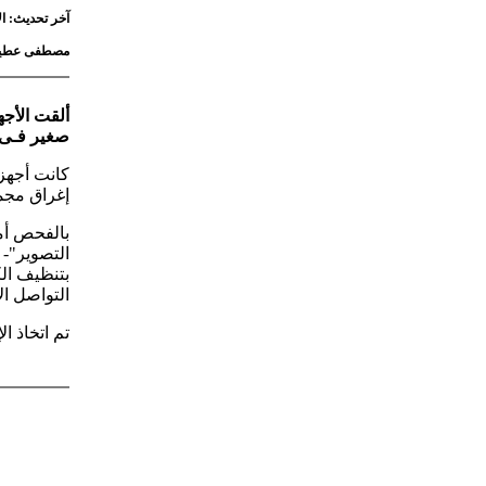
آخر تحديث: الأربعاء 3 يونيو 2026 - 59
مصطفى عطي
صغير فـى 
كانت أجهز
إغراق مجم
التصوير"- 
بتنظيف ال
التواصل ال
تم اتخاذ ال