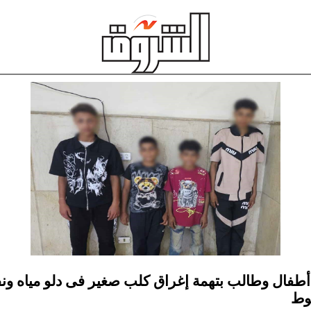
بط 3 أطفال وطالب بتهمة إغراق كلب صغير فى دلو مياه ون
وط