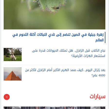
زهرة جبلية في الصين تنضم إلى نادي النباتات آكلة اللحوم في
العالم
نباح الكلاب قبل الزلازل.. هل تمتلك الحيوانات قدرة على
استشعار الهزات الأرضية؟
بعد زلزال اليوم.. كيف صمد الهرم الأكبر أمام الزلازل لأكثر من
4600 عام؟