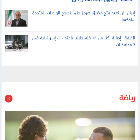
ابن جو بايدن يكشف تطورات حالته الصحية: السرطان انتشر في
عظامه.. ويعوق حياته بشكل كبير
إيران: لن نعيد فتح مضيق هرمز حتى تصحح الولايات المتحدة
سلوكها
الضفة.. إصابة أكثر من 16 فلسطينيا باعتداءات إسرائيلية في
3 محافظات
رياضة