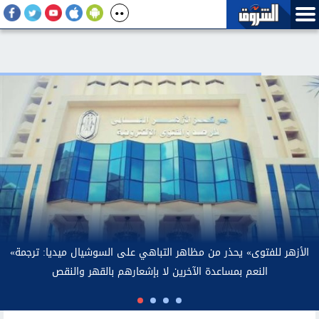
بعد تصريحات رئيس بلدية بولاية طرابزون لمحمد صلاح.. الأرصاد توضح