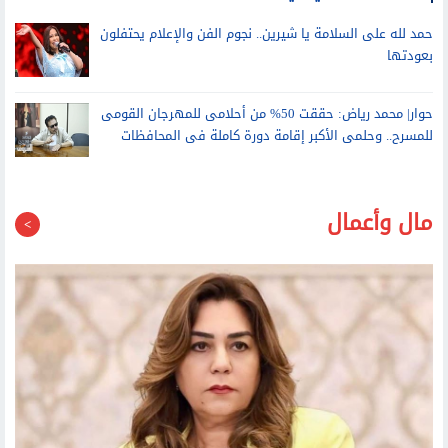
عمرو أديب: رسالتي لأي شقيق لم يبدأ إجازته.. الساحل هو نمبر وان
حمد لله على السلامة يا شيرين.. نجوم الفن والإعلام يحتفلون
بعودتها
حوار| محمد رياض: حققت 50% من أحلامى للمهرجان القومى
للمسرح.. وحلمى الأكبر إقامة دورة كاملة فى المحافظات
مال وأعمال