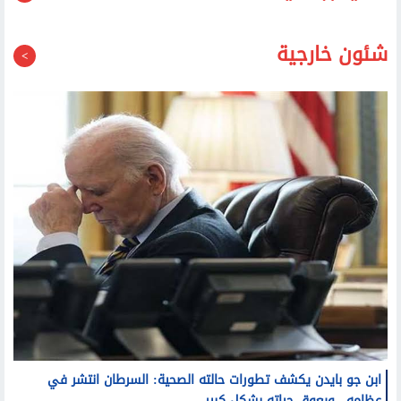
قد يعجبك أيضا
شئون خارجية