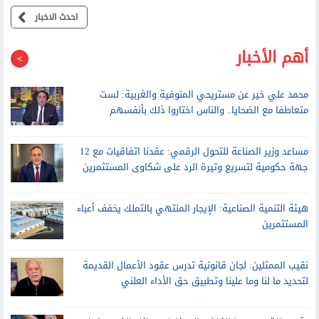
حقيقة تأثر مصر بالاحتباس الحراري
احدث الاخبار
أهم الأخبار
محمد علي خير عن مستريحي المنوفية والغربية: لست
متعاطفا مع الضحايا.. والناس اختاروا ذلك بأنفسهم
مساعد وزير الصناعة للتحول الرقمي: عقدنا اتفاقيات مع 12
جهة حكومية لتسريع وتيرة الرد على شكاوى المستثمرين
هيئة التنمية الصناعية: الإيجار المنتهي بالتملك يخفف أعباء
المستثمرين
نقيب الممثلين: لجان قانونية تدرس عقود الأعمال القديمة