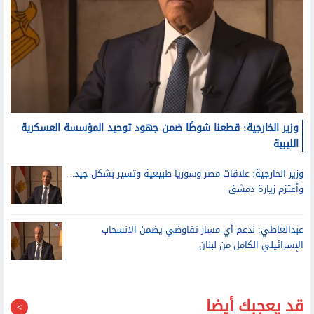
وزير الخارجية: قطعنا شوطًا ضمن جهود توحيد المؤسسة العسكرية
الليبية
وزير الخارجية: علاقات مصر وسوريا طبيعية وتسير بشكل جيد..
وأعتزم زيارة دمشق
عبدالعاطي: ندعم أي مسار تفاوضي يضمن الانسحاب
الإسرائيلي الكامل من لبنان