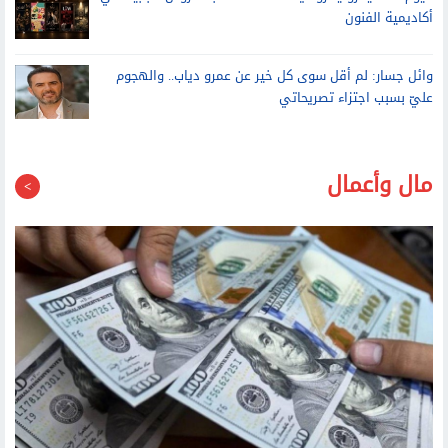
أكاديمية الفنون
وائل جسار: لم أقل سوى كل خير عن عمرو دياب.. والهجوم
عليّ بسبب اجتزاء تصريحاتي
مال وأعمال