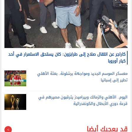
كاراجر عن انتقال صلاح إلى طرابزون: كان يستحق الاستمرار في أحد
كبار أوروبا
معسكر الموسم الجديد ومواجهة برشلونة.. بعثة الأهلي
تطير إلى إسبانيا
اليوم.. الأهلي والزمالك وبيراميدز يترقبون مصيرهم في
قرعة دوري الأبطال والكونفدرالية
قد يعجبك أيضا