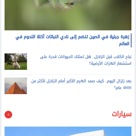
زهرة جبلية في الصين تنضم إلى نادي النباتات آكلة اللحوم في
العالم
نباح الكلاب قبل الزلازل.. هل تمتلك الحيوانات قدرة على
استشعار الهزات الأرضية؟
بعد زلزال اليوم.. كيف صمد الهرم الأكبر أمام الزلازل لأكثر من
4600 عام؟
سيارات