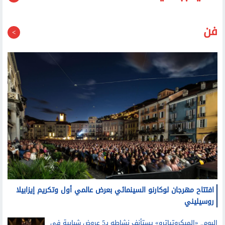
فن
افتتاح مهرجان لوكارنو السينمائي بعرض عالمي أول وتكريم إيزابيلا
روسيليني
اليوم.. «الميكروتياترو» يستأنف نشاطه بـ5 عروض شبابية في