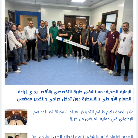
الرعاية الصحية: مستشفى طيبة التخصصي بالأقصر يجري زراعة
الصمام الأورطي بالقسطرة دون تدخل جراحي وبتخدير موضعي
وزير الصحة يكرم طاقم التمريض بعيادات مدينة نصر لدورهم
البطولي في حماية المرضى من حريق
الصحة: اعتماد 16 مستشفى تابعة لقطاع الطب العلاجي من