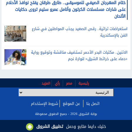
ختام المهرجان الصيفي للموسيقى.. طارق طرقان يفتح نوافذ الأحلام
على شارات مسلسلات الكرتون وأنامل عمرو سليم تروى حكايات
الألحان
استعراضات تراثية.. رقص الصعيد يجذب المواطنين في شارع
الفن بالإسكندرية
الاثنين.. مكتبات البحر الأحمر تستضيف مناقشة وتوقيع رواية
«دماء على خرائط الشرق» لنوارة نجم
رئيسية
مصر
رأي
المزيد
اتصل بنا
عن الموقع
شروط الإستخدام
بوابة الشروق 2026 - جميع الحقوق محفوظة
خليك دايما متابع وحمل
تطبيق الشروق