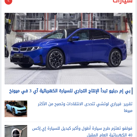
سيارات
بي إم دبليو تبدأ الإنتاج التجاري للسيارة الكهربائية آي 3 في ميونخ
تقرير: فيراري لوتشي تتحدى الانتقادات وتصبح من الأكثر
مبيعا
فولفو تعتزم طرح سيارة أطول وأكبر كبديل للسيارة إي.إكس