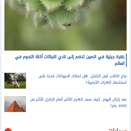
زهرة جبلية في الصين تنضم إلى نادي النباتات آكلة اللحوم في
العالم
نباح الكلاب قبل الزلازل.. هل تمتلك الحيوانات قدرة على
استشعار الهزات الأرضية؟
بعد زلزال اليوم.. كيف صمد الهرم الأكبر أمام الزلازل لأكثر من
4600 عام؟