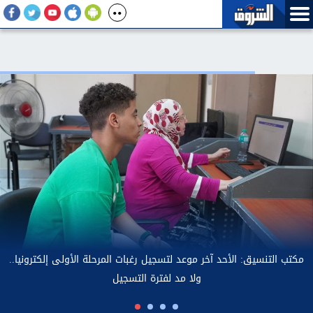
مكتب ال
الزمالك يستعيد ذكريات موسم الدوري بـ «الحدوتة»