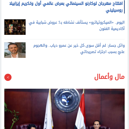
افتتاح مهرجان لوكارنو السينمائي بعرض عالمي أول وتكريم إيزابيلا
روسيليني
اليوم.. «الميكروتياترو» يستأنف نشاطه بـ5 عروض شبابية في
أكاديمية الفنون
وائل جسار: لم أقل سوى كل خير عن عمرو دياب.. والهجوم
عليّ بسبب اجتزاء تصريحاتي
مال وأعمال