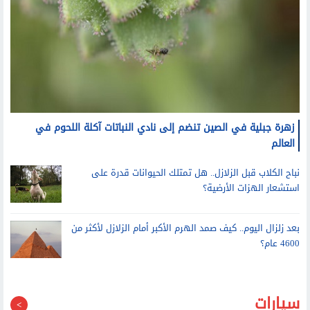
زهرة جبلية في الصين تنضم إلى نادي النباتات آكلة اللحوم في
العالم
نباح الكلاب قبل الزلازل.. هل تمتلك الحيوانات قدرة على
استشعار الهزات الأرضية؟
بعد زلزال اليوم.. كيف صمد الهرم الأكبر أمام الزلازل لأكثر من
4600 عام؟