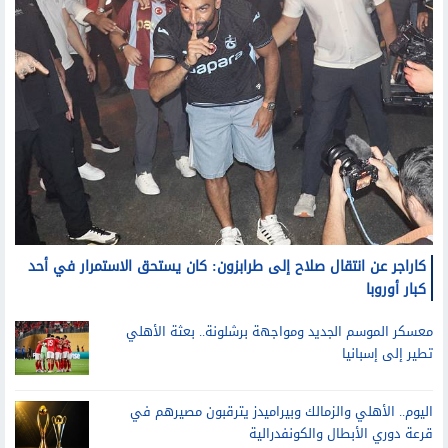
كاراجر عن انتقال صلاح إلى طرابزون: كان يستحق الاستمرار في أحد
كبار أوروبا
معسكر الموسم الجديد ومواجهة برشلونة.. بعثة الأهلي
تطير إلى إسبانيا
اليوم.. الأهلي والزمالك وبيراميدز يترقبون مصيرهم في
قرعة دوري الأبطال والكونفدرالية