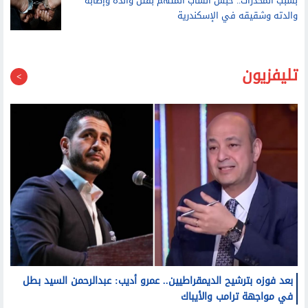
بسبب المخدرات.. حبس الشاب المتهم بقتل والده وإصابة
والدته وشقيقه في الإسكندرية
تليفزيون
بعد فوزه بترشيح الديمقراطيين.. عمرو أديب: عبدالرحمن السيد بطل
في مواجهة ترامب والأيباك