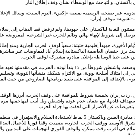
ى باكستان، والتباحث مع الوسطاء بشأن وقف إطلاق النار.
تدوينة عبر صفحته الرسمية بمنصة «إكس»، اليوم السبت، وسائل الإعلا
بـ«تشويه» موقف إيران.
تنون للغاية لباكستان على جهودها، ولم نرفض قط الذهاب إلى إسلام آ
لتوصل إلى شروط لإنهاء نهائي ودائم للحرب غير الشرعية المفروضة علين
ام الأخيرة، جهوداً إقليمية حثيثة؛ سعياً لوقف الحرب الجارية ومنع إطال
ث برز احتضان العاصمة الباكستانية إسلام آباد لمفاوضات غير مباشرة،
ن على خط الوساطة بإعلان مبادرة مشتركة لوقف الحرب.
وسبق أن وضعت واشنطن شروطاً من 15 بنداً لوقف الحرب، في مقدمتها تع
 إلى امتلاك أسلحة نووية، مع الالتزام بتفكيك منشآتها النووية، وتسليم
يوم، بالإضافة إلى الموافقة على تقييد برنامجها الصاروخي من حيث الم
ل، ردت إيران بخمسة شروط للموافقة على وقف الحرب، أبرزها الوقف
ستهداف قادتها، مع ضمان عدم عودة واشنطن وتل أبيب لمهاجمتها مرة 
بتعويضات عن الأضرار التي لحقت بها جراء الحرب.
فيما تطرح مبادرة الصين وباكستان 5 نقاط لاستعادة السلام والاستقرار في 
شرق الأوسط ووقف الحرب الجارية، تضمنت وقفاً فورياً للأعمال العدائي
لام في أقرب وقت ممكن، والوقف الفوري للهجمات على المدنيين وال
رية.