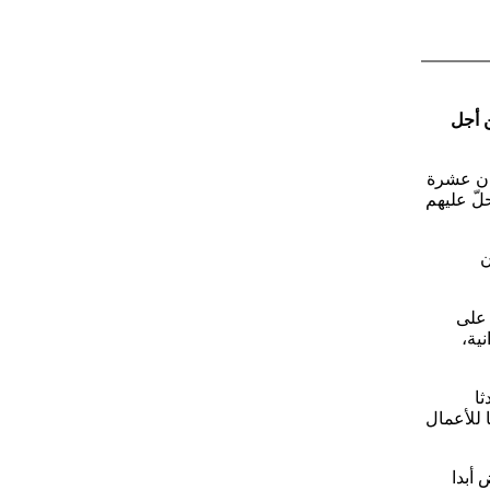
السبت، إيران بمهلة الـ10 أيام من أجل
ان عشرة
عة فقط قبل أن يحلّ عليهم
ن
 على
ية،
ا
 للأعمال
أبدا