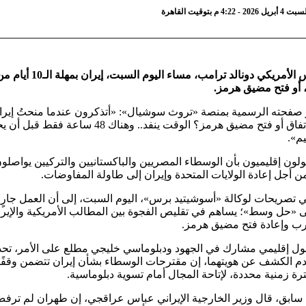
 م بتوقيت القاهرة
ذكّر الرئيس الأمريكي دونالد ترامب، مساء اليوم 
، أو فتح مضيق هرمز.
صفحته الرسمية بمنصة «تروث سوشيال»: «أتذكرون عندما منحتُ إير
أيام لعقد اتفاق أو فتح مضيق هرمز؟ الوقت ينفد.. وهناك 48 سا
م».
لون إقليميون بأن الوسطاء المصريين والباكستانيين والتركيين يواصلو
 أجل إعادة الولايات المتحدة وإيران إلى طاولة المفاوضات.
ي تصريحات لوكالة «أسوشيتيد برس»، اليوم السبت، إلى أن العمل جارٍ
ى «حل وسط»؛ يساهم في تقليص الفجوة بين المطالب الأمريكية والإيران
ب وإعادة فتح مضيق هرمز.
ل إقليمي مشارك في الجهود ودبلوماسي خليجي مطلع على الأمر، تحدث
 الكشف عن هويتهما، إن مقترحات الوسطاء بشأن إيران تتضمن وقفًا
فترة زمنية محددة، لإتاحة المجال أمام تسوية دبلوماسية.
ابق، قال وزير الخارجية الإيراني عباس عراقجي، إن طهران لم ترفض 