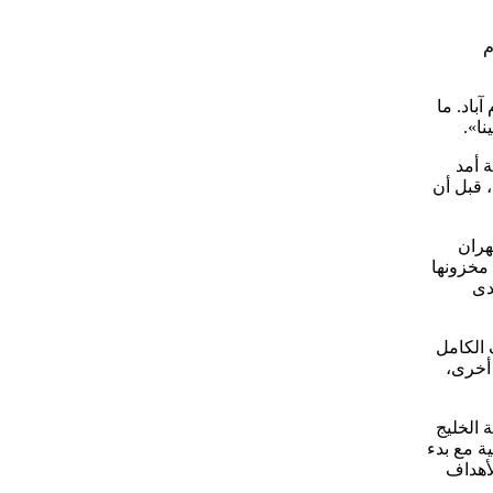
م
باد. ما
ا».
ة أمد
 قبل أن
هد طهران
 مخزونها
دى
 الكامل
أخرى،
منطقة الخليج
ة مع بدء
أهداف