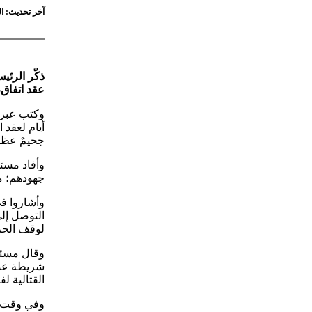
آخر تحديث: السبت 4 أبريل 2026 - 4:22
عقد اتفاق
وكتب عبر 
جحيمٌ عظي
وأفاد مسئو
جهودهم؛ من
وأشاروا ف
التوصل إل
لوقف الحر
وقال مسئو
شريطة عدم
القتالية ل
وفي وقت س