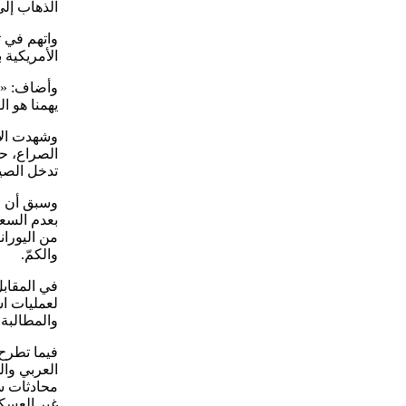
الذهاب إل
واتهم في 
الأمريكية 
وأضاف: «مم
يهمنا هو ا
وشهدت الأي
الصراع، حي
تدخل الصي
بعدم السعي
من اليوران
والكمّ.
في المقاب
لعمليات ا
والمطالبة 
العربي وال
محادثات س
غير العسك