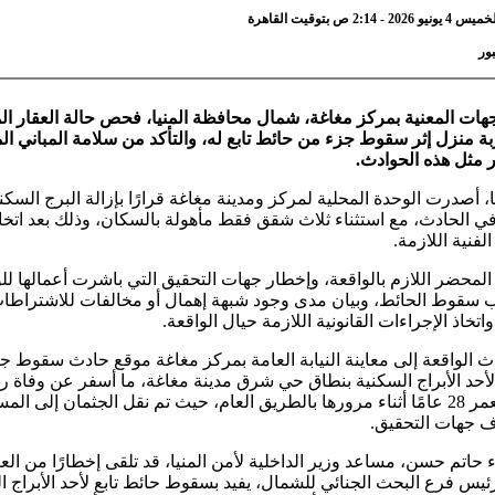
2:1 ص بتوقيت القاهرة
ور
هات المعنية بمركز مغاغة، شمال محافظة المنيا، فحص حالة العقار ا
ة منزل إثر سقوط جزء من حائط تابع له، والتأكد من سلامة المباني ال
ار مثل هذه الحوادث.
، أصدرت الوحدة المحلية لمركز ومدينة مغاغة قرارًا بإزالة البرج السك
ي الحادث، مع استثناء ثلاث شقق فقط مأهولة بالسكان، وذلك بعد اتخا
لفنية اللازمة.
المحضر اللازم بالواقعة، وإخطار جهات التحقيق التي باشرت أعمالها ل
 سقوط الحائط، وبيان مدى وجود شبهة إهمال أو مخالفات للاشتراطا
اتخاذ الإجراءات القانونية اللازمة حيال الواقعة.
ث الواقعة إلى معاينة النيابة العامة بمركز مغاغة موقع حادث سقوط 
لأحد الأبراج السكنية بنطاق حي شرق مدينة مغاغة، ما أسفر عن وفاة ر
تبلغ من العمر 28 عامًا أثناء مرورها بالطريق العام، حيث تم نقل الجثمان إلى 
 جهات التحقيق.
ء حاتم حسن، مساعد وزير الداخلية لأمن المنيا، قد تلقى إخطارًا من العق
رئيس فرع البحث الجنائي للشمال، يفيد بسقوط حائط تابع لأحد الأبراج ا