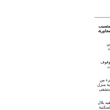
لمتسبب
مجاورة،
ني
ذ
لوقوف
ت
جزء من
بة منزل
المستشفى
يد بلال
لسكنية