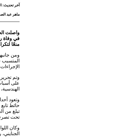
آخر تحديث: الخميس 4 يونيو 2026 - 4
ماهر عبد الصب
واصلت الج
في وفاة رب
منعًا لتكر
ومن جانبها
المتسبب ف
الإجراءات ا
وتم تحرير 
على أسباب
الهندسية، و
وتعود أحدا
حائط تابع 
تحت تصرف
وكان اللوا
الجنايني، 