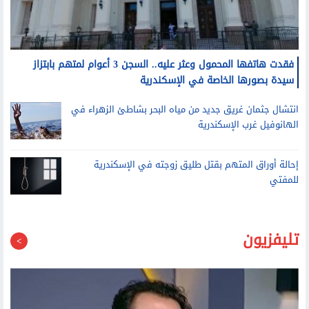
فقدت هاتفها المحمول وعثر عليه.. السجن 3 أعوام لمتهم بابتزاز
سيدة بصورها الخاصة في الإسكندرية
انتشال جثمان غريق جديد من مياه البحر بشاطئ الزهراء في
الهانوفيل غرب الإسكندرية
إحالة أوراق المتهم بقتل طليق زوجته في الإسكندرية
للمفتي
تليفزيون