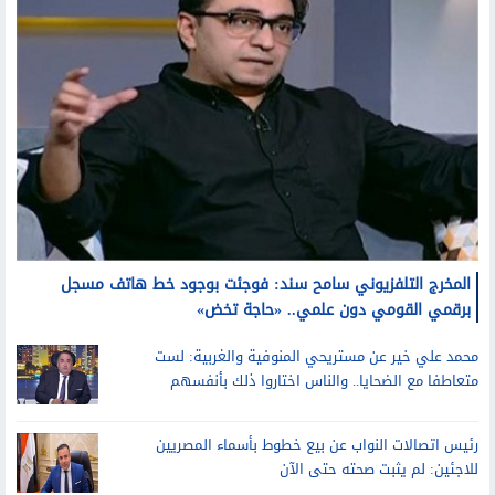
المخرج التلفزيوني سامح سند: فوجئت بوجود خط هاتف مسجل
برقمي القومي دون علمي.. «حاجة تخض»
محمد علي خير عن مستريحي المنوفية والغربية: لست
متعاطفا مع الضحايا.. والناس اختاروا ذلك بأنفسهم
رئيس اتصالات النواب عن بيع خطوط بأسماء المصريين
للاجئين: لم يثبت صحته حتى الآن