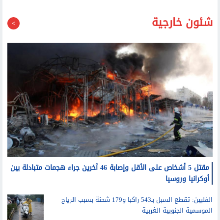
شئون خارجية
مقتل 5 أشخاص على الأقل وإصابة 46 آخرين جراء هجمات متبادلة بين
أوكرانيا وروسيا
الفلبين: تقطع السبل بـ543 راكبا و179 شحنة بسبب الرياح
الموسمية الجنوبية الغربية