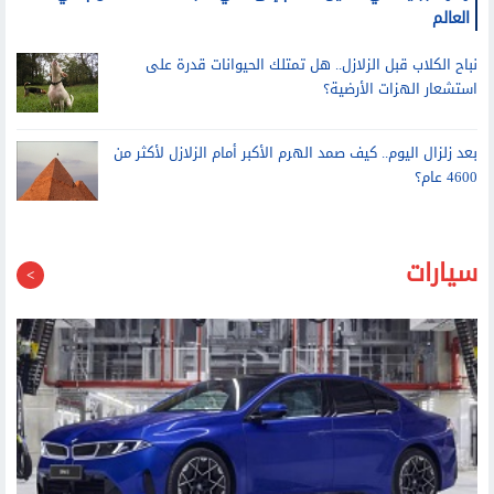
زهرة جبلية في الصين تنضم إلى نادي النباتات آكلة اللحوم في
العالم
نباح الكلاب قبل الزلازل.. هل تمتلك الحيوانات قدرة على
استشعار الهزات الأرضية؟
بعد زلزال اليوم.. كيف صمد الهرم الأكبر أمام الزلازل لأكثر من
4600 عام؟
سيارات