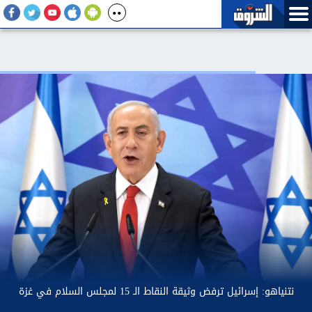
خفاض أسعار الدواجن.. مكسب للمستهلكين وضغط على أصحاب المزارع