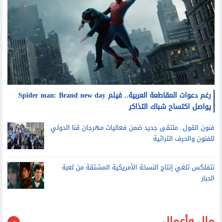
رغم دعوات المقاطعة العربية.. فيلم Spider man: Brand new day
يواصل اكتساح شباك التذاكر
فنون القول.. ملتقى جديد ضمن فعاليات مهرجان قنا الدولي
للفنون والحرف التراثية
نتفلكس تلغي إنتاج النسخة الأمريكية المشتقة من لعبة
الحبار