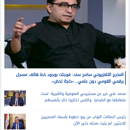
المخرج التلفزيوني سامح سند: فوجئت بوجود خط هاتف مسجل
برقمي القومي دون علمي.. «حاجة تخض»
محمد علي خير عن مستريحي المنوفية والغربية: لست
متعاطفا مع الضحايا.. والناس اختاروا ذلك بأنفسهم
رئيس اتصالات النواب عن بيع خطوط بأسماء المصريين
للاجئين: لم يثبت صحته حتى الآن