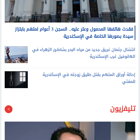
فقدت هاتفها المحمول وعثر عليه.. السجن 3 أعوام لمتهم بابتزاز
سيدة بصورها الخاصة في الإسكندرية
انتشال جثمان غريق جديد من مياه البحر بشاطئ الزهراء في
الهانوفيل غرب الإسكندرية
إحالة أوراق المتهم بقتل طليق زوجته في الإسكندرية
للمفتي
تليفزيون