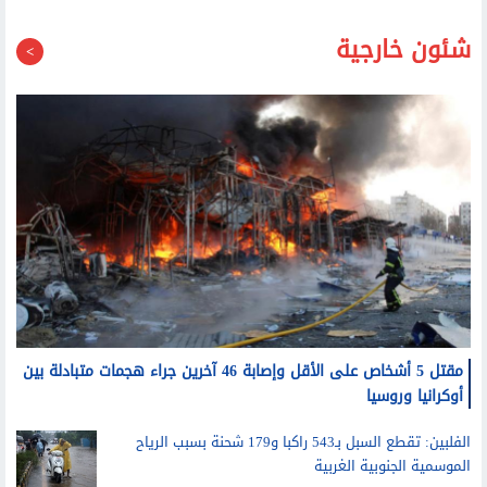
شئون خارجية
مقتل 5 أشخاص على الأقل وإصابة 46 آخرين جراء هجمات متبادلة بين
أوكرانيا وروسيا
الفلبين: تقطع السبل بـ543 راكبا و179 شحنة بسبب الرياح
الموسمية الجنوبية الغربية