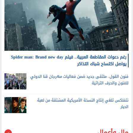
رغم دعوات المقاطعة العربية.. فيلم Spider man: Brand new day
يواصل اكتساح شباك التذاكر
فنون القول.. ملتقى جديد ضمن فعاليات مهرجان قنا الدولي
للفنون والحرف التراثية
نتفلكس تلغي إنتاج النسخة الأمريكية المشتقة من لعبة
الحبار