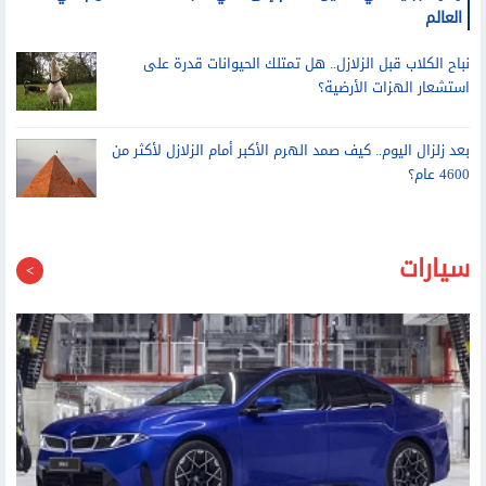
زهرة جبلية في الصين تنضم إلى نادي النباتات آكلة اللحوم في
العالم
نباح الكلاب قبل الزلازل.. هل تمتلك الحيوانات قدرة على
استشعار الهزات الأرضية؟
بعد زلزال اليوم.. كيف صمد الهرم الأكبر أمام الزلازل لأكثر من
4600 عام؟
سيارات