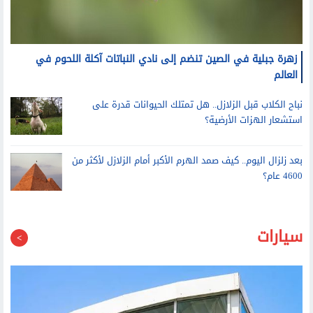
زهرة جبلية في الصين تنضم إلى نادي النباتات آكلة اللحوم في
العالم
نباح الكلاب قبل الزلازل.. هل تمتلك الحيوانات قدرة على
استشعار الهزات الأرضية؟
بعد زلزال اليوم.. كيف صمد الهرم الأكبر أمام الزلازل لأكثر من
4600 عام؟
سيارات