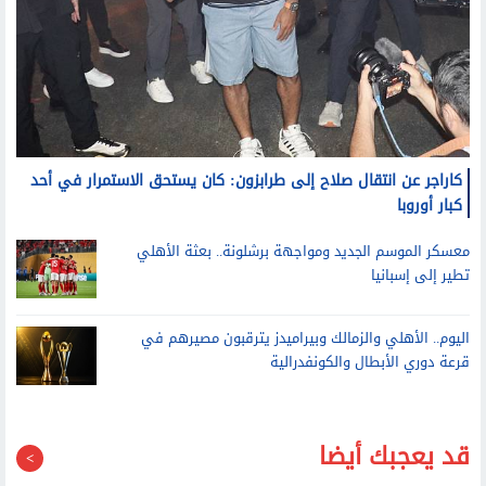
كاراجر عن انتقال صلاح إلى طرابزون: كان يستحق الاستمرار في أحد
كبار أوروبا
معسكر الموسم الجديد ومواجهة برشلونة.. بعثة الأهلي
تطير إلى إسبانيا
اليوم.. الأهلي والزمالك وبيراميدز يترقبون مصيرهم في
قرعة دوري الأبطال والكونفدرالية