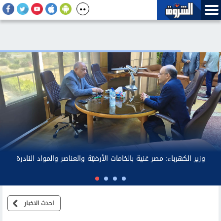
وز
لذهب يرتفع إلى 4278 دولارا عند أعلى مستوى في 7 أسابيع