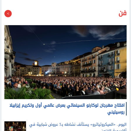
قد يعجبك أيضا
فن
افتتاح مهرجان لوكارنو السينمائي بعرض عالمي أول وتكريم إيزابيلا
روسيليني