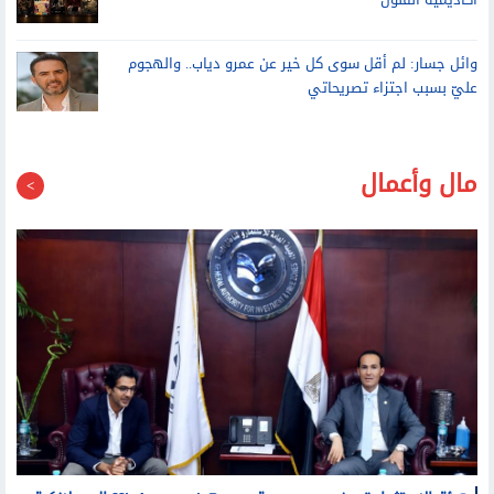
اليوم.. «الميكروتياترو» يستأنف نشاطه بـ5 عروض شبابية في
أكاديمية الفنون
وائل جسار: لم أقل سوى كل خير عن عمرو دياب.. والهجوم
عليّ بسبب اجتزاء تصريحاتي
مال وأعمال