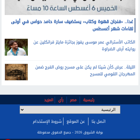
غدا.. «فنجان قهوة وكتاب» يستضيف سارة حامد حواس في أولى
لقاءات شهر أغسطس
الكاتب الأسترالي عمر موسى يفوز بجائزة مايلز فرانكلين عن
روايته أرض الضراوة
الليلة.. عرض كأن شيئا لم يكن على مسرح روض الفرج ضمن
المهرجان القومي للمسرح
رئيسية
مصر
رأي
المزيد