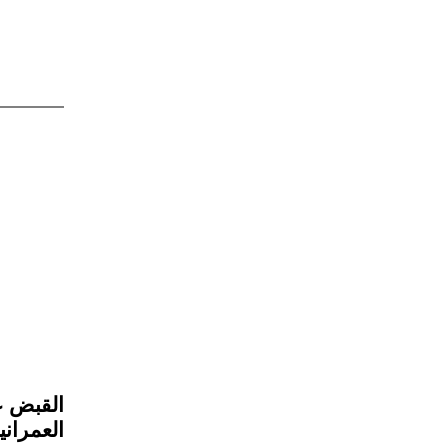
القبض ع
العمراني