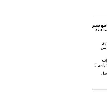
اطع فيديو
محافظة
توى
ابس
نية
جرامي").
اصل