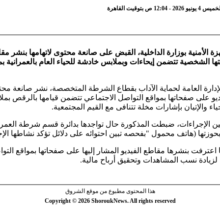
12:0 ص بتوقيت القاهرة
زة الأمنية بوزارة الداخلية، القبض على صانعة محتوى لاتهامها بنشر مق
ا الشخصية تتضمن إيحاءات وبملابس خادشة للحياء العام بالعمرانية ب
دارة العامة لحماية الآداب بقطاع الشرطة المتخصصة، نشر صانعة مح
يو على صفحاتها بمواقع التواصل الاجتماعي تتضمن قيامها بالرقص بمل
اء والإتيان بإشارات مخلة تتنافى مع القيم المجتمعية.
ن الإجراءات، ضبطت المذكورة حال تواجدها بدائرة قسم شرطة العمرا
بحوزتها (هاتف محمول "بفحصه تبين احتوائه على دلائل تؤكد نشاطها الإ
 اعترفت بنشرها مقاطع الفيديو المشار إليها على صفحاتها بمواقع التو
لزيادة نسب المشاهدات وتحقيق أرباح مالية.
هذا المحتوى مطبوع من موقع الشروق
Copyright © 2026 ShoroukNews. All rights reserved