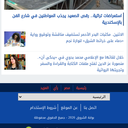
استعراضات تراثية.. رقص الصعيد يجذب المواطنين في شارع الفن
بالإسكندرية
الاثنين.. مكتبات البحر الأحمر تستضيف مناقشة وتوقيع رواية
«دماء على خرائط الشرق» لنوارة نجم
خلال لقائها مع الإعلامي محمد بدوي في «يحكى أن»..
منصورة عز الدين تفتح ملفات الكتابة والقراءة والسفر
وتجربتها الروائية
رئيسية
مصر
رأي
المزيد
اتصل بنا
عن الموقع
شروط الإستخدام
بوابة الشروق 2026 - جميع الحقوق محفوظة