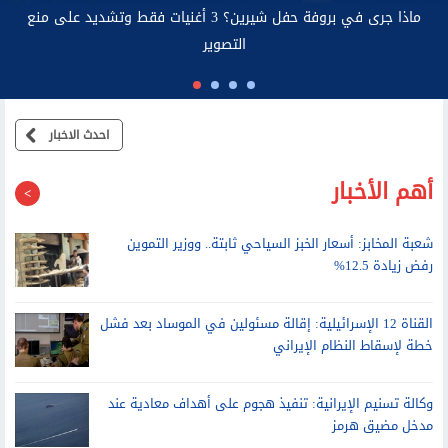
م الاتصالات: صاحب عقد خط المحمول مسئول قانونيًا عن استخدامه
احدث الاخبار
أهم الأخبار
شعبة المخابز: أسعار الخبز السياحي ثابتة.. ووزير التموين
رفض زيادة 12.5%
القناة 12 الإسرائيلية: إقالة مسئولين في الموساد بعد فشل
خطة لإسقاط النظام الإيراني
وكالة تسنيم الإيرانية: تنفيذ هجوم على أهداف معادية عند
مدخل مضيق هرمز