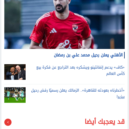
الأهلي يعلن رحيل محمد علي بن رمضان
«كاف» يدعم إنفانتينو ويشكره بعد التراجع عن فكرة بيع
كأس العالم
«أخطرناه بعودته للقاهرة».. الزمالك يعلن رسميًا رفض رحيل
بيزيرا
قد يعجبك أيضا