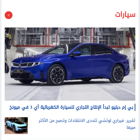
سيارات
بي إم دبليو تبدأ الإنتاج التجاري للسيارة الكهربائية آي 3 في ميونخ
تقرير: فيراري لوتشي تتحدى الانتقادات وتصبح من الأكثر
مبيعا
فولفو تعتزم طرح سيارة أطول وأكبر كبديل للسيارة إي.إكس