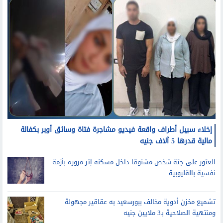
إخلاء سبيل أطراف واقعة فيديو مشاجرة فتاة وسائق أوبر بكفالة
مالية قدرها 5 آلاف جنيه
العثور على جثة شخص مشنوقا داخل مسكنه إثر مروره بأزمة
نفسية بالقليوبية
تشميع مخزن أدوية مخالف ببورسعيد به عقاقير مجهولة
ومنتهية الصلاحية بـ3 ملايين جنيه