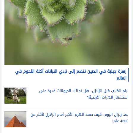
زهرة جبلية في الصين تنضم إلى نادي النباتات آكلة اللحوم في
العالم
نباح الكلاب قبل الزلازل.. هل تمتلك الحيوانات قدرة على
استشعار الهزات الأرضية؟
بعد زلزال اليوم.. كيف صمد الهرم الأكبر أمام الزلازل لأكثر من
4600 عام؟