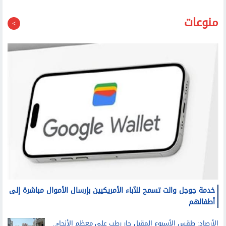
منوعات
خدمة جوجل والت تسمح للآباء الأمريكيين بإرسال الأموال مباشرة إلى
أطفالهم
الأرصاد: طقس الأسبوع المقبل حار رطب على معظم الأنحاء..
والعظمى على القاهرة الكبرى غدا 36 درجة