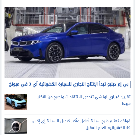
بي إم دبليو تبدأ الإنتاج التجاري للسيارة الكهربائية آي 3 في ميونخ
تقرير: فيراري لوتشي تتحدى الانتقادات وتصبح من الأكثر
مبيعا
فولفو تعتزم طرح سيارة أطول وأكبر كبديل للسيارة إي.إكس
40 الكهربائية العام المقبل