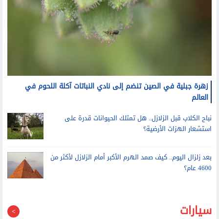
زهرة جبلية في الصين تنضم إلى نادي النباتات آكلة اللحوم في
العالم
نباح الكلاب قبل الزلازل.. هل تمتلك الحيوانات قدرة على
استشعار الهزات الأرضية؟
بعد زلزال اليوم.. كيف صمد الهرم الأكبر أمام الزلازل لأكثر من
4600 عام؟
سيارات