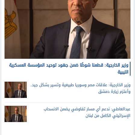
وزير الخارجية: قطعنا شوطًا ضمن جهود توحيد المؤسسة العسكرية
الليبية
وزير الخارجية: علاقات مصر وسوريا طبيعية وتسير بشكل جيد..
وأعتزم زيارة دمشق
عبدالعاطي: ندعم أي مسار تفاوضي يضمن الانسحاب
الإسرائيلي الكامل من لبنان