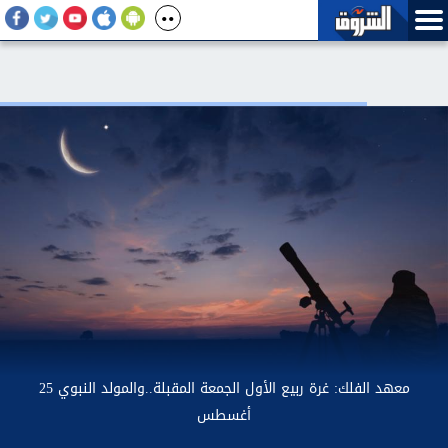
لات يستعرض تفاصيل خدمة أرقامي عبر تطبيق My NTRA