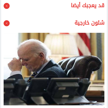
قد يعجبك أيضا
شئون خارجية
ابن جو بايدن يكشف تطورات حالته الصحية: السرطان انتشر في