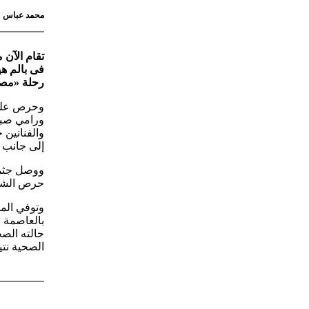
محمد عباس
تقام الآن 
رحلة «مصر
وحرص على 
ورامي صبر
والفنانين
إلى جانب 
ووصل جثما
حرص الشيخ 
بالعاصمة ا
حالته الص
الصحية نت