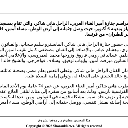
مراسم جنازة أمير الغناء العربي، الراحل هاني شاكر، والتي تقام بمسجد
فى بالم هيلز بمدينة 6 أكتوبر، حيث وصل جثمانه إلى أرض الوطن، مساء أمس، 
 للطيران» من فرنسا.
حضور جنازة الراحل هاني شاكر، المايسترو سليم سحاب، والفنانون لب
ي، وهشام عباس، بالإضافة إلى الفنان مصطفى كامل نقيب المهن الم
 حلمي عبدالباقي، ومي فاروق وزوجها محمد العمروسي، والإعلامي أح
الفنانين ميرفت أمين، وإيهاب توفيق، وسلاف فواخرجي، والشيخ خالد ا
ن الفنان الراحل هاني شاكر، وغطى النعش بعلم مصر، بصحبة عائلته، 
خالد الجندي على الدعاء له، وتولي إمامة الصلاة عليه.
وتوفي المطرب هاني شاكر، أمير الغناء العربي، عن عمر 74 عاما، يوم ال
لفرنسية باريس، وذلك بعد أسابيع من سفره إلى هناك لتلقي العلاج عق
حية إثر نزيف حاد بسبب مشكلة قديمة في القولون، ومن بعدها انتكست 
يجة إصابته بفشل تنفسي، ووصل جثمانه إلى أراضي الوطن، مساء أمس ال
هذا المحتوى مطبوع من موقع الشروق
Copyright © 2026 ShoroukNews. All rights reserved