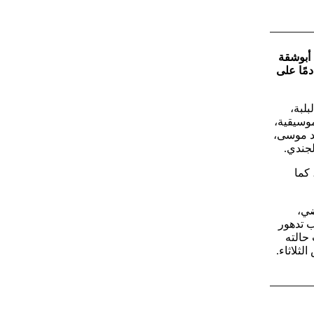
 أبوشقة
قادمًا على
لبة،
وسيقية،
مد موسى،
لجندي.
كما
أحد الماضي،
ب تدهور
حالته
ثلاثاء.