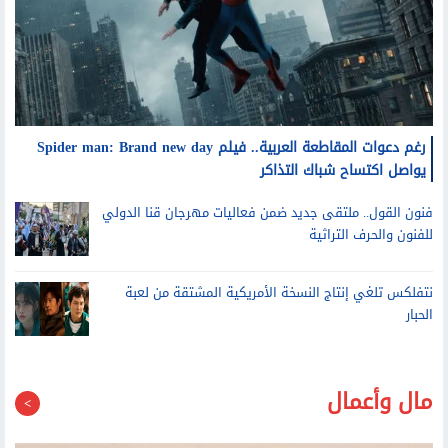
رغم دعوات المقاطعة العربية.. فيلم Spider man: Brand new day
يواصل اكتساح شباك التذاكر
فنون القول.. ملتقى جديد ضمن فعاليات مهرجان قنا الدولي
للفنون والحرف التراثية
نتفلكس تلغي إنتاج النسخة الأمريكية المشتقة من لعبة
الحبار
مال وأعمال