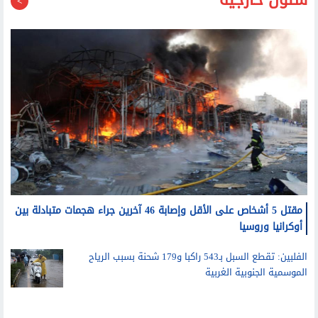
شئون خارجية
مقتل 5 أشخاص على الأقل وإصابة 46 آخرين جراء هجمات متبادلة بين
أوكرانيا وروسيا
الفلبين: تقطع السبل بـ543 راكبا و179 شحنة بسبب الرياح
الموسمية الجنوبية الغربية