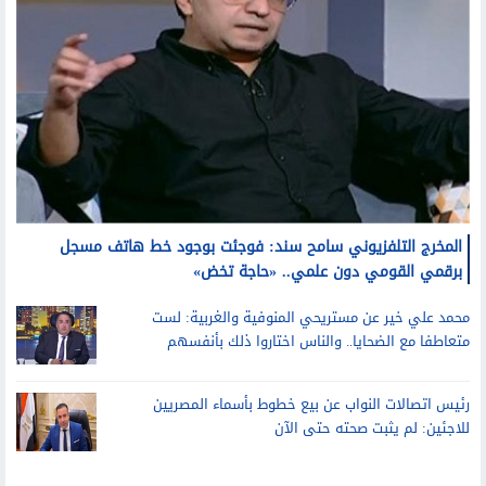
المخرج التلفزيوني سامح سند: فوجئت بوجود خط هاتف مسجل
برقمي القومي دون علمي.. «حاجة تخض»
محمد علي خير عن مستريحي المنوفية والغربية: لست
متعاطفا مع الضحايا.. والناس اختاروا ذلك بأنفسهم
رئيس اتصالات النواب عن بيع خطوط بأسماء المصريين
للاجئين: لم يثبت صحته حتى الآن