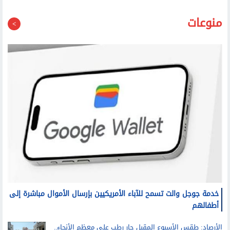
منوعات
خدمة جوجل والت تسمح للآباء الأمريكيين بإرسال الأموال مباشرة إلى
أطفالهم
الأرصاد: طقس الأسبوع المقبل حار رطب على معظم الأنحاء..
والعظمى على القاهرة الكبرى غدا 36 درجة