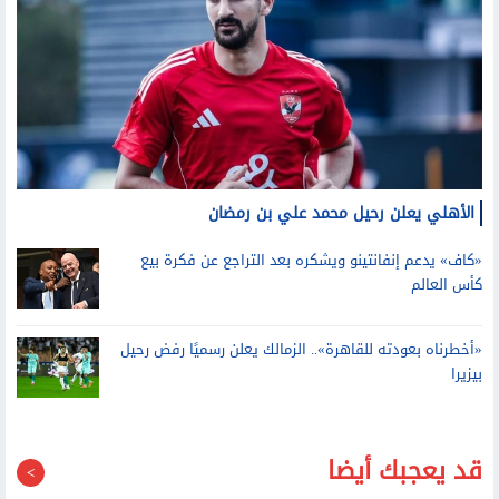
الأهلي يعلن رحيل محمد علي بن رمضان
«كاف» يدعم إنفانتينو ويشكره بعد التراجع عن فكرة بيع
كأس العالم
«أخطرناه بعودته للقاهرة».. الزمالك يعلن رسميًا رفض رحيل
بيزيرا
قد يعجبك أيضا