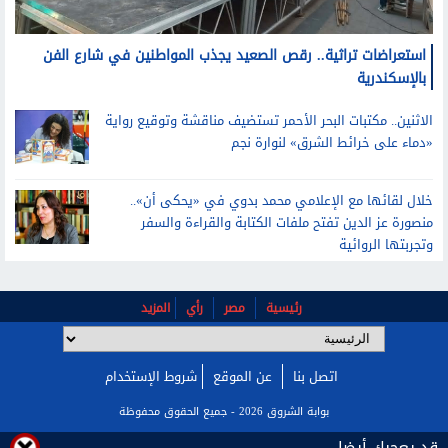
استعراضات تراثية.. رقص الصعيد يجذب المواطنين في شارع الفن
بالإسكندرية
الاثنين.. مكتبات البحر الأحمر تستضيف مناقشة وتوقيع رواية
«دماء على خرائط الشرق» لنوارة نجم
خلال لقائها مع الإعلامي محمد بدوي في «يحكى أن»..
منصورة عز الدين تفتح ملفات الكتابة والقراءة والسفر
وتجربتها الروائية
رئيسية
مصر
رأي
المزيد
اتصل بنا
عن الموقع
شروط الإستخدام
بوابة الشروق 2026 - جميع الحقوق محفوظة
قد يعجبك أيضا