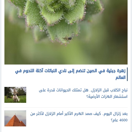
زهرة جبلية في الصين تنضم إلى نادي النباتات آكلة اللحوم في
العالم
نباح الكلاب قبل الزلازل.. هل تمتلك الحيوانات قدرة على
استشعار الهزات الأرضية؟
بعد زلزال اليوم.. كيف صمد الهرم الأكبر أمام الزلازل لأكثر من
4600 عام؟