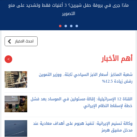
اتصالات: صاحب عقد خط المحمول مسئول قانونيًا عن استخدامه
احدث الاخبار
أهم الأخبار
شعبة المخابز: أسعار الخبز السياحي ثابتة.. ووزير التموين
رفض زيادة 12.5%
القناة 12 الإسرائيلية: إقالة مسئولين في الموساد بعد فشل
خطة لإسقاط النظام الإيراني
وكالة تسنيم الإيرانية: تنفيذ هجوم على أهداف معادية عند
مدخل مضيق هرمز