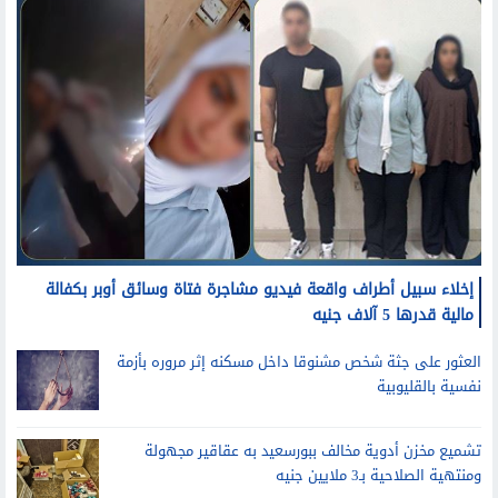
إخلاء سبيل أطراف واقعة فيديو مشاجرة فتاة وسائق أوبر بكفالة
مالية قدرها 5 آلاف جنيه
العثور على جثة شخص مشنوقا داخل مسكنه إثر مروره بأزمة
نفسية بالقليوبية
تشميع مخزن أدوية مخالف ببورسعيد به عقاقير مجهولة
ومنتهية الصلاحية بـ3 ملايين جنيه