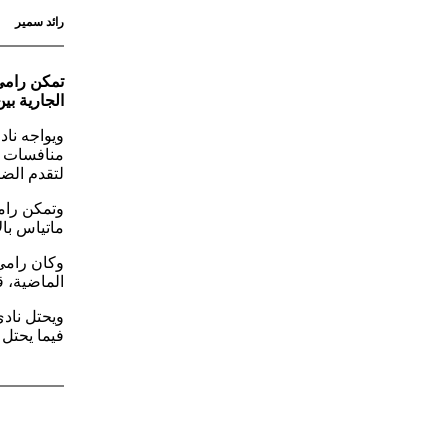
رائد سمير
تمكن رامي
الجارية بي
ويواجه ناد
لتقدم الض
وتمكن رام
ماتياس با
وكان رامي 
الماضية، ق
فيما يحتل ال