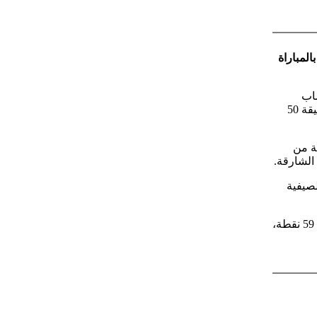
لمباراة
ساب
منافسات الجولة الـ 24 من الدوري الإماراتي الممتاز، حيث تشير النتيجة حتى الدقيقة 50
ة من
الشارقة.
لصيفية
ويحتل نادي العين المركز الأول في جدول ترتيب الدوري الإماراتي الممتاز، برصيد 59 نقطة،