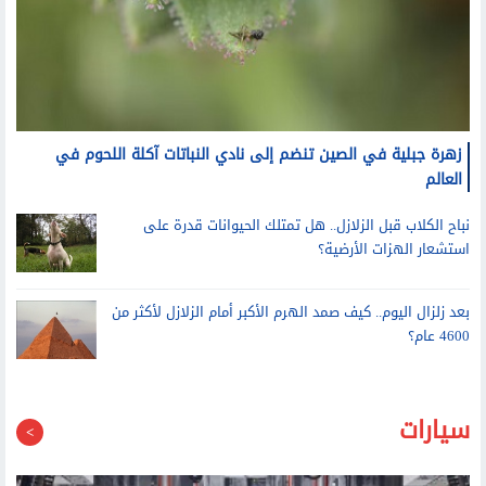
زهرة جبلية في الصين تنضم إلى نادي النباتات آكلة اللحوم في
العالم
نباح الكلاب قبل الزلازل.. هل تمتلك الحيوانات قدرة على
استشعار الهزات الأرضية؟
بعد زلزال اليوم.. كيف صمد الهرم الأكبر أمام الزلازل لأكثر من
4600 عام؟