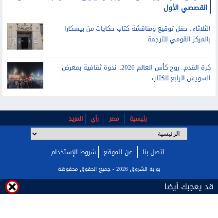
الخميس.. دار المرايا تعلن الفائز بجائزة يحيى الطاهر عبدالله للعمل
القصصي الأول
الثلاثاء.. حفل توقيع ومناقشة كتاب حكايات من بيسكارا
بالمركز القومي للترجمة
كرة القدم.. روح كأس العالم 2026.. ندوة ثقافية بمعرض
السويس الرابع للكتاب
رئيسية
مصر
رأي
المزيد
اتصل بنا
عن الموقع
شروط الإستخدام
قد يعجبك أيضا
بوابة الشروق 2026 - جميع الحقوق محفوظة