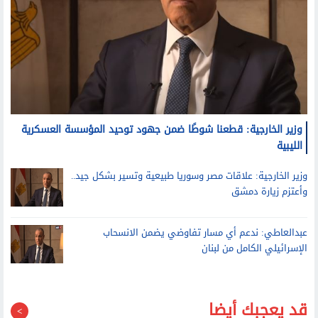
وزير الخارجية: قطعنا شوطًا ضمن جهود توحيد المؤسسة العسكرية
الليبية
وزير الخارجية: علاقات مصر وسوريا طبيعية وتسير بشكل جيد..
وأعتزم زيارة دمشق
عبدالعاطي: ندعم أي مسار تفاوضي يضمن الانسحاب
الإسرائيلي الكامل من لبنان