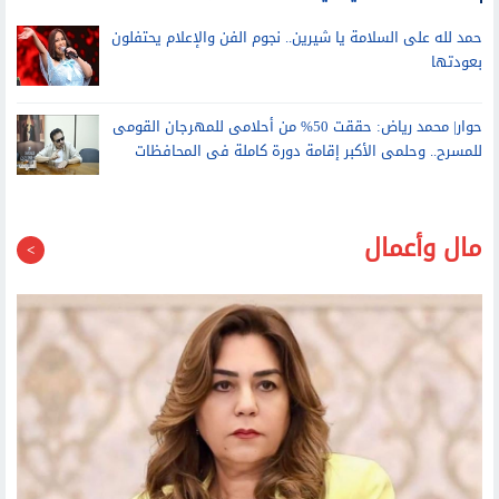
عمرو أديب: رسالتي لأي شقيق لم يبدأ إجازته.. الساحل هو نمبر وان
حمد لله على السلامة يا شيرين.. نجوم الفن والإعلام يحتفلون
بعودتها
حوار| محمد رياض: حققت 50% من أحلامى للمهرجان القومى
للمسرح.. وحلمى الأكبر إقامة دورة كاملة فى المحافظات
مال وأعمال