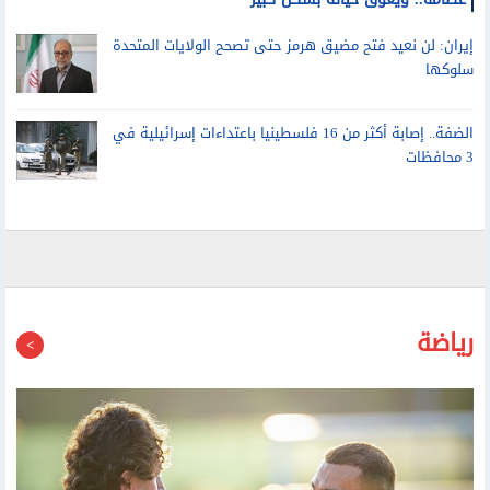
ابن جو بايدن يكشف تطورات حالته الصحية: السرطان انتشر في
عظامه.. ويعوق حياته بشكل كبير
إيران: لن نعيد فتح مضيق هرمز حتى تصحح الولايات المتحدة
سلوكها
الضفة.. إصابة أكثر من 16 فلسطينيا باعتداءات إسرائيلية في
3 محافظات
رياضة