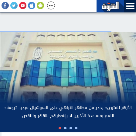
صريحات رئيس بلدية بولاية طرابزون لمحمد صلاح.. الأرصاد توضح