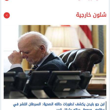
قد يعجبك أيضا
شئون خارجية