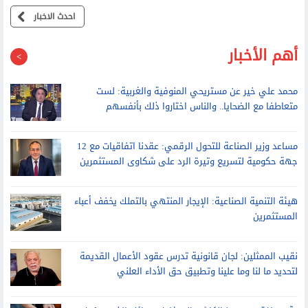
حقيقة تأثر مصر بالاحتباس الحراري
احدث الاخبار
أهم الأخبار
محمد علي خير عن مستريحي المنوفية والغربية: لست
متعاطفا مع الضحايا.. والناس اختاروا ذلك بأنفسهم
مساعد وزير الصناعة للتحول الرقمي: عقدنا اتفاقيات مع 12
جهة حكومية لتسريع وتيرة الرد على شكاوى المستثمرين
هيئة التنمية الصناعية: الإيجار المنتهي بالتملك يخفف أعباء
المستثمرين
نقيب الممثلين: لجان قانونية تدرس عقود الأعمال القديمة