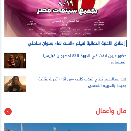
إطلاق الأغنية الدعائية لفيلم «الست لما» بعنوان سلملي
حضور عربى لافت في الدورة الـ83 لمهرجان فينيسيا
السينمائي
هند عبدالحليم تطرح فيديو كليب «مَن أنا؟» تجربة غنائية
جديدة بالعربية الفصحى
مال وأعمال