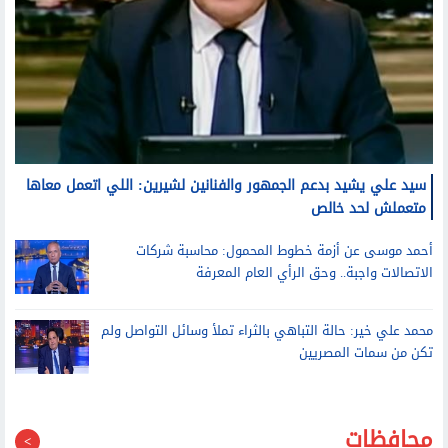
سيد علي يشيد بدعم الجمهور والفنانين لشيرين: اللي اتعمل معاها
متعملش لحد خالص
أحمد موسى عن أزمة خطوط المحمول: محاسبة شركات
الاتصالات واجبة.. وحق الرأي العام المعرفة
محمد علي خير: حالة التباهي بالثراء تملأ وسائل التواصل ولم
تكن من سمات المصريين