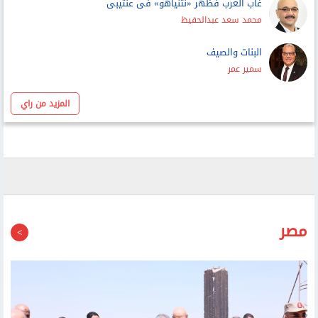
غاب العرب فظهر «نتنياهو» فى عنتيبى
محمد سعد عبدالحفيظ
البنات والصيف
سمير عمر
المزيد من راي
مصر