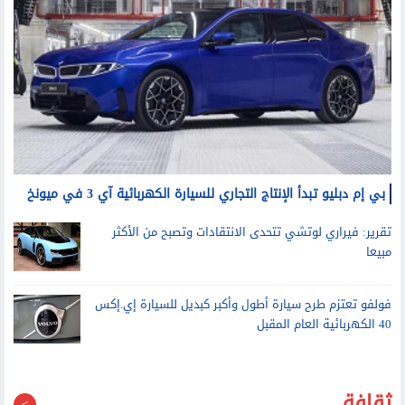
بي إم دبليو تبدأ الإنتاج التجاري للسيارة الكهربائية آي 3 في ميونخ
تقرير: فيراري لوتشي تتحدى الانتقادات وتصبح من الأكثر
مبيعا
فولفو تعتزم طرح سيارة أطول وأكبر كبديل للسيارة إي.إكس
40 الكهربائية العام المقبل
ثقافة