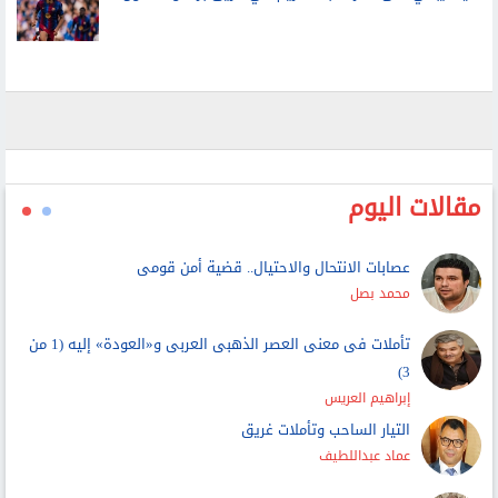
مقالات اليوم
عصابات الانتحال والاحتيال.. قضية أمن قومى
محمد بصل
تأملات فى معنى العصر الذهبى العربى و«العودة» إليه (1 من
3)
إبراهيم العريس
التيار الساحب وتأملات غريق
عماد عبداللطيف