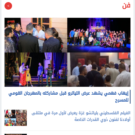
فن
إيهاب فهمي يشهد عرض التياترو قبل مشاركته بالمهرجان القومي
للمسرح
الفيلم الفلسطيني بلياتشو غزة يعرض لأول مرة في ملتقى
أولادنا لفنون ذوي القدرات الخاصة