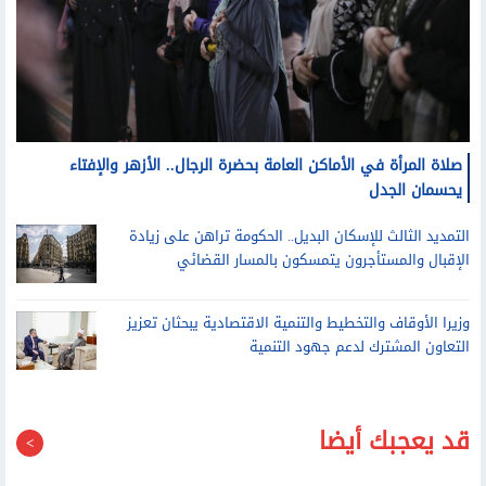
صلاة المرأة في الأماكن العامة بحضرة الرجال.. الأزهر والإفتاء
يحسمان الجدل
التمديد الثالث للإسكان البديل.. الحكومة تراهن على زيادة
الإقبال والمستأجرون يتمسكون بالمسار القضائي
وزيرا الأوقاف والتخطيط والتنمية الاقتصادية يبحثان تعزيز
التعاون المشترك لدعم جهود التنمية
قد يعجبك أيضا