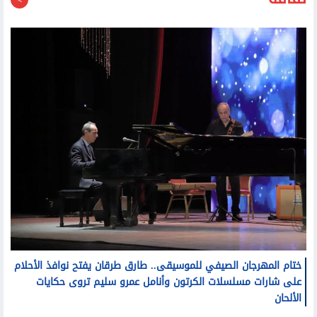
ختام المهرجان الصيفي للموسيقى.. طارق طرقان يفتح نوافذ الأحلام
على شارات مسلسلات الكرتون وأنامل عمرو سليم تروى حكايات
الألحان