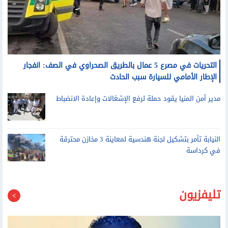
التحريات في مصرع 5 عمال بالطريق الصحراوي في الصف: انفجار
الإطار الأمامي للسيارة سبب الحادث
مدير أمن المنيا يقود حملة لرفع الإشغالات وإعادة الانضباط
النيابة تأمر بتشكيل لجنة هندسية لمعاينة 3 مخازن محترقة
في كرداسة
تليفزيون