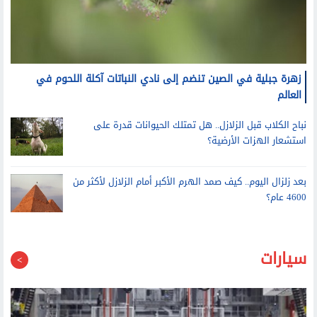
زهرة جبلية في الصين تنضم إلى نادي النباتات آكلة اللحوم في
العالم
نباح الكلاب قبل الزلازل.. هل تمتلك الحيوانات قدرة على
استشعار الهزات الأرضية؟
بعد زلزال اليوم.. كيف صمد الهرم الأكبر أمام الزلازل لأكثر من
4600 عام؟
سيارات