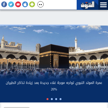
عم
ارتفاع أسعار الذهب محليا.. وعيار 21 يسجل 6030 جنيها