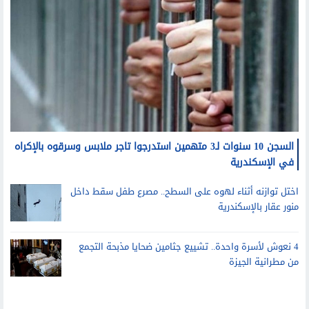
السجن 10 سنوات لـ3 متهمين استدرجوا تاجر ملابس وسرقوه بالإكراه
في الإسكندرية
اختل توازنه أثناء لهوه على السطح.. مصرع طفل سقط داخل
منور عقار بالإسكندرية
4 نعوش لأسرة واحدة.. تشييع جثامين ضحايا مذبحة التجمع
من مطرانية الجيزة
تليفزيون