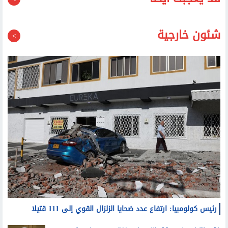
شئون خارجية
رئيس كولومبيا: ارتفاع عدد ضحايا الزلزال القوي إلى 111 قتيلا
فتح: نتنياهو لم يحقق النصر في غزة.. ومصر منعت تهجير