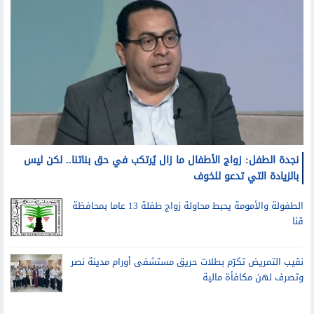
نجدة الطفل: زواج الأطفال ما زال يُرتكب في حق بناتنا.. لكن ليس
بالزيادة التي تدعو للخوف
الطفولة والأمومة يحبط محاولة زواج طفلة 13 عاما بمحافظة
قنا
نقيب التمريض تكرّم بطلات حريق مستشفى أورام مدينة نصر
وتصرف لهن مكافأة مالية