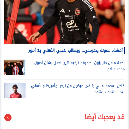
أفشة: عموتة يحترمني.. ويطالب لاعبي الأهلي بـ3 أمور
أجداده من طرابزون.. صحيفة تركية تُثير الجدل بشأن أصول
محمد صلاح
خاص.. محمد هاني يتلقى عرضين من تركيا وأمريكا والأهلي
يتحرك لتجديد عقده
قد يعجبك أيضا