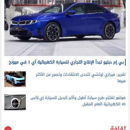
بي إم دبليو تبدأ الإنتاج التجاري للسيارة الكهربائية آي 3 في ميونخ
تقرير: فيراري لوتشي تتحدى الانتقادات وتصبح من الأكثر
مبيعا
فولفو تعتزم طرح سيارة أطول وأكبر كبديل للسيارة إي.إكس
40 الكهربائية العام المقبل
ثقافة