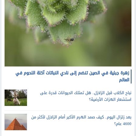
زهرة جبلية في الصين تنضم إلى نادي النباتات آكلة اللحوم في
العالم
نباح الكلاب قبل الزلازل.. هل تمتلك الحيوانات قدرة على
استشعار الهزات الأرضية؟
بعد زلزال اليوم.. كيف صمد الهرم الأكبر أمام الزلازل لأكثر من
4600 عام؟