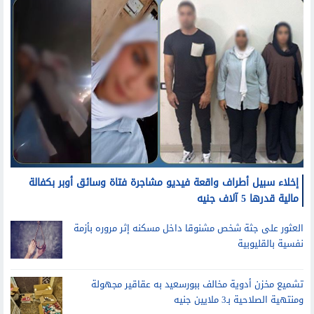
إخلاء سبيل أطراف واقعة فيديو مشاجرة فتاة وسائق أوبر بكفالة
مالية قدرها 5 آلاف جنيه
العثور على جثة شخص مشنوقا داخل مسكنه إثر مروره بأزمة
نفسية بالقليوبية
تشميع مخزن أدوية مخالف ببورسعيد به عقاقير مجهولة
ومنتهية الصلاحية بـ3 ملايين جنيه