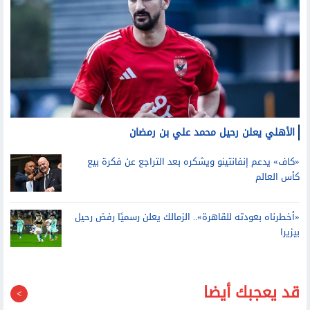
الأهلي يعلن رحيل محمد علي بن رمضان
«كاف» يدعم إنفانتينو ويشكره بعد التراجع عن فكرة بيع
كأس العالم
«أخطرناه بعودته للقاهرة».. الزمالك يعلن رسميًا رفض رحيل
بيزيرا
قد يعجبك أيضا