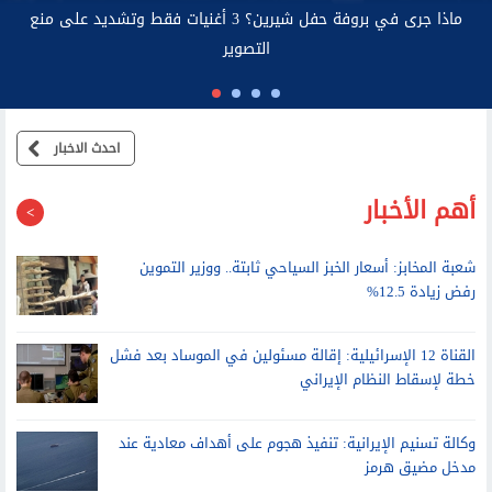
م الاتصالات: صاحب عقد خط المحمول مسئول قانونيًا عن استخدامه
احدث الاخبار
أهم الأخبار
شعبة المخابز: أسعار الخبز السياحي ثابتة.. ووزير التموين
رفض زيادة 12.5%
القناة 12 الإسرائيلية: إقالة مسئولين في الموساد بعد فشل
خطة لإسقاط النظام الإيراني
وكالة تسنيم الإيرانية: تنفيذ هجوم على أهداف معادية عند
مدخل مضيق هرمز