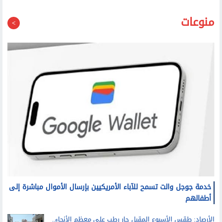
منوعات
خدمة جوجل والت تسمح للآباء الأمريكيين بإرسال الأموال مباشرة إلى
أطفالهم
الأرصاد: طقس الأسبوع المقبل حار رطب على معظم الأنحاء..
والعظمى على القاهرة الكبرى غدا 36 درجة