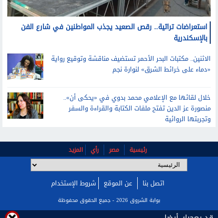
استعراضات تراثية.. رقص الصعيد يجذب المواطنين في شارع الفن
بالإسكندرية
الاثنين.. مكتبات البحر الأحمر تستضيف مناقشة وتوقيع رواية
«دماء على خرائط الشرق» لنوارة نجم
خلال لقائها مع الإعلامي محمد بدوي في «يحكى أن»..
منصورة عز الدين تفتح ملفات الكتابة والقراءة والسفر
وتجربتها الروائية
رئيسية
مصر
رأي
المزيد
اتصل بنا
عن الموقع
شروط الإستخدام
بوابة الشروق 2026 - جميع الحقوق محفوظة
قد يعجبك أيضا