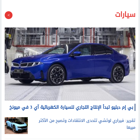
سيارات
بي إم دبليو تبدأ الإنتاج التجاري للسيارة الكهربائية آي 3 في ميونخ
تقرير: فيراري لوتشي تتحدى الانتقادات وتصبح من الأكثر
مبيعا
فولفو تعتزم طرح سيارة أطول وأكبر كبديل للسيارة إي.إكس