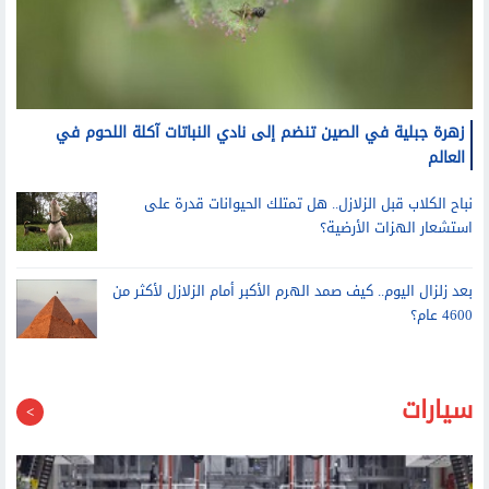
زهرة جبلية في الصين تنضم إلى نادي النباتات آكلة اللحوم في
العالم
نباح الكلاب قبل الزلازل.. هل تمتلك الحيوانات قدرة على
استشعار الهزات الأرضية؟
بعد زلزال اليوم.. كيف صمد الهرم الأكبر أمام الزلازل لأكثر من
4600 عام؟
سيارات