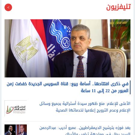
في ذكرى افتتاحها.. أسامة ربيع: قناة السويس الجديدة خفضت زمن
العبور من 22 إلى 11 ساعة
الأعلى للإعلام: منع ظهور سيدة أسترالية بجميع وسائل
الإعلام وعدم الترويج إعلاميا لخدماتها الصحية
بعد فوزه بترشيح الديمقراطيين.. عمرو أديب: عبدالرحمن
السيد بطل في مواجهة ترامب والأيباك