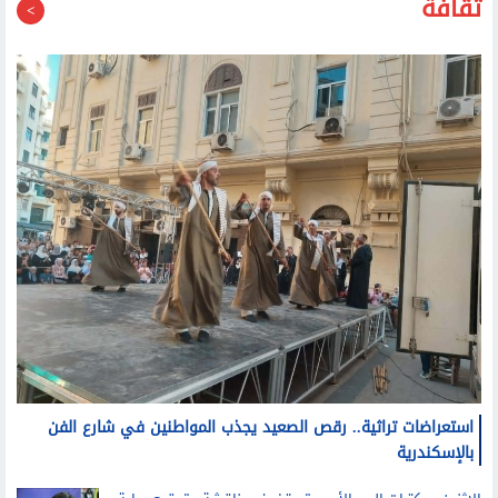
استعراضات تراثية.. رقص الصعيد يجذب المواطنين في شارع الفن
بالإسكندرية
الاثنين.. مكتبات البحر الأحمر تستضيف مناقشة وتوقيع رواية
«دماء على خرائط الشرق» لنوارة نجم