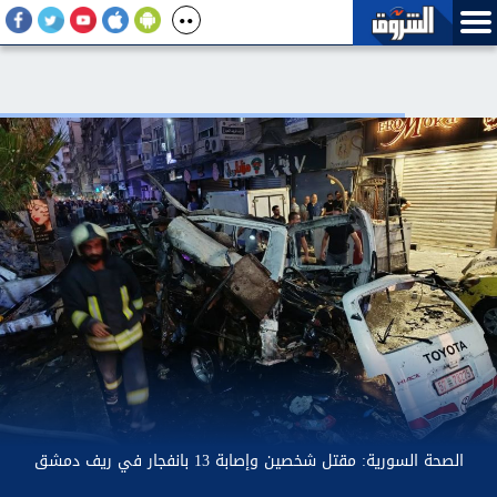
غلق جزئى لشارع جامعة الدول العربية بتقاطعه مع شارع شهاب
بالاتجاهين لمدة ٣ أيام لتوصيل خطوط غاز طبيعي