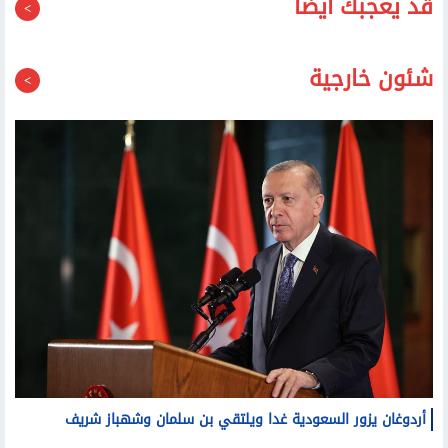
شئون خارجية
أردوغان يزور السعودية غدا ويلتقي بن سلمان وشهباز شريف
ارتفاع سهم سبيس إكس رغم السماح لمساهميها ببيع