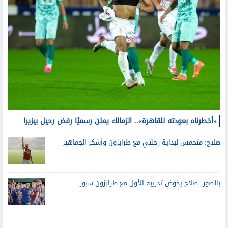
«أخطرناه بعودته للقاهرة».. الزمالك يعلن رسميًا رفض رحيل بيزيرا
صلاح: متحمس لبداية رحلتي مع طرابزون وأشكر الجماهير
بالصور.. صلاح يخوض تدريبه الأول مع طرابزون سبور
قد يعجبك أيضا