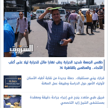
طقس الجمعة شديد الحرارة رطب نهارا مائل للحرارة ليلا على أغلب
الأنحاء.. والعظمى بالقاهرة 36
قرارك يبني مستقبلك.. حملة جديدة من نقابة أطباء الأسنان
لأولياء الأمور حول الدراسة وطبيعة عمل المهنة
فريق طبي متعدد ينجح في إجراء جراحة دقيقة ومعقدة
بمستشفى الشيخ زايد التخصصي