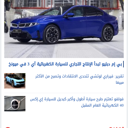
بي إم دبليو تبدأ الإنتاج التجاري للسيارة الكهربائية آي 3 في ميونخ
تقرير: فيراري لوتشي تتحدى الانتقادات وتصبح من الأكثر
مبيعا
فولفو تعتزم طرح سيارة أطول وأكبر كبديل للسيارة إي.إكس
40 الكهربائية العام المقبل
ثقافة