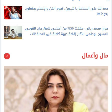
عمرو أديب: رسالتي لأي شقيق لم يبدأ إجازته.. الساحل هو نمبر وان
حمد لله على السلامة يا شيرين.. نجوم الفن والإعلام يحتفلون
بعودتها
حوار| محمد رياض: حققت 50% من أحلامى للمهرجان القومى
للمسرح.. وحلمى الأكبر إقامة دورة كاملة فى المحافظات
مال وأعمال