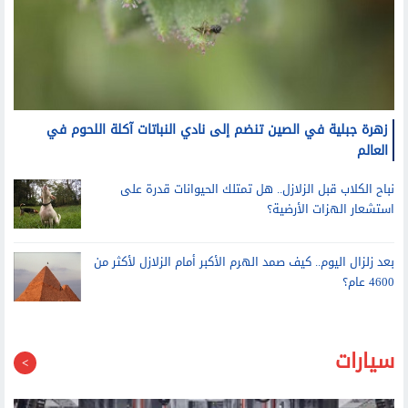
زهرة جبلية في الصين تنضم إلى نادي النباتات آكلة اللحوم في
العالم
نباح الكلاب قبل الزلازل.. هل تمتلك الحيوانات قدرة على
استشعار الهزات الأرضية؟
بعد زلزال اليوم.. كيف صمد الهرم الأكبر أمام الزلازل لأكثر من
4600 عام؟
سيارات