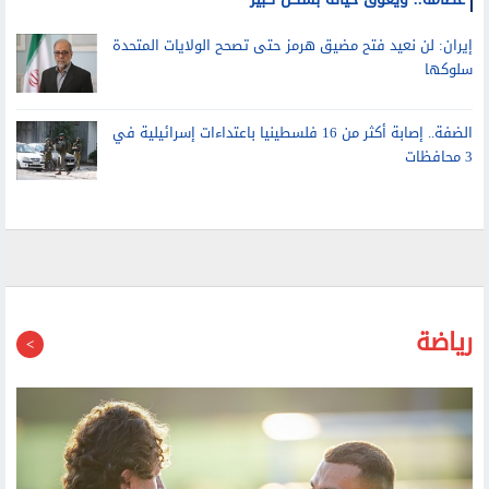
ابن جو بايدن يكشف تطورات حالته الصحية: السرطان انتشر في
عظامه.. ويعوق حياته بشكل كبير
إيران: لن نعيد فتح مضيق هرمز حتى تصحح الولايات المتحدة
سلوكها
الضفة.. إصابة أكثر من 16 فلسطينيا باعتداءات إسرائيلية في
3 محافظات
رياضة