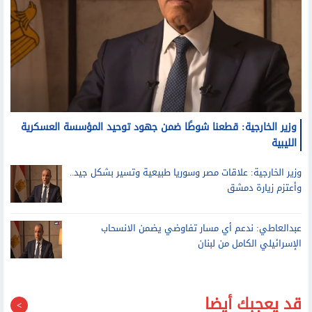
وزير الخارجية: قطعنا شوطًا ضمن جهود توحيد المؤسسة العسكرية
الليبية
وزير الخارجية: علاقات مصر وسوريا طبيعية وتسير بشكل جيد..
وأعتزم زيارة دمشق
عبدالعاطي: ندعم أي مسار تفاوضي يضمن الانسحاب
الإسرائيلي الكامل من لبنان