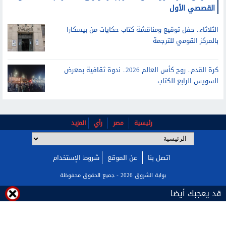
الخميس.. دار المرايا تعلن الفائز بجائزة يحيى الطاهر عبدالله للعمل
القصصي الأول
الثلاثاء.. حفل توقيع ومناقشة كتاب حكايات من بيسكارا
بالمركز القومي للترجمة
كرة القدم.. روح كأس العالم 2026.. ندوة ثقافية بمعرض
السويس الرابع للكتاب
رئيسية
مصر
رأي
المزيد
اتصل بنا
عن الموقع
شروط الإستخدام
قد يعجبك أيضا
بوابة الشروق 2026 - جميع الحقوق محفوظة