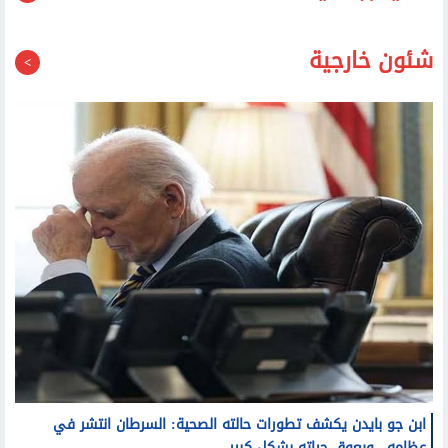
قد يعجبك أيضا
شئون خارجية