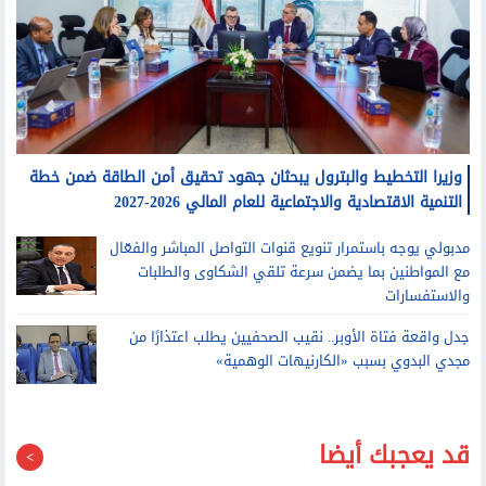
وزيرا التخطيط والبترول يبحثان جهود تحقيق أمن الطاقة ضمن خطة
التنمية الاقتصادية والاجتماعية للعام المالي 2026-2027
مدبولي يوجه باستمرار تنويع قنوات التواصل المباشر والفعّال
مع المواطنين بما يضمن سرعة تلقي الشكاوى والطلبات
والاستفسارات
جدل واقعة فتاة الأوبر.. نقيب الصحفيين يطلب اعتذارًا من
مجدي البدوي بسبب «الكارنيهات الوهمية»
قد يعجبك أيضا