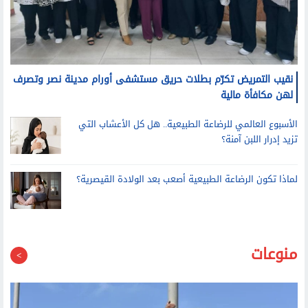
نقيب التمريض تكرّم بطلات حريق مستشفى أورام مدينة نصر وتصرف
لهن مكافأة مالية
الأسبوع العالمي للرضاعة الطبيعية.. هل كل الأعشاب التي
تزيد إدرار اللبن آمنة؟
لماذا تكون الرضاعة الطبيعية أصعب بعد الولادة القيصرية؟
منوعات