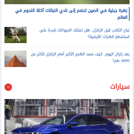
زهرة جبلية في الصين تنضم إلى نادي النباتات آكلة اللحوم في
العالم
نباح الكلاب قبل الزلازل.. هل تمتلك الحيوانات قدرة على
استشعار الهزات الأرضية؟
بعد زلزال اليوم.. كيف صمد الهرم الأكبر أمام الزلازل لأكثر من
4600 عام؟
سيارات