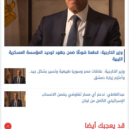
وزير الخارجية: قطعنا شوطًا ضمن جهود توحيد المؤسسة العسكرية
الليبية
وزير الخارجية: علاقات مصر وسوريا طبيعية وتسير بشكل جيد..
وأعتزم زيارة دمشق
عبدالعاطي: ندعم أي مسار تفاوضي يضمن الانسحاب
الإسرائيلي الكامل من لبنان