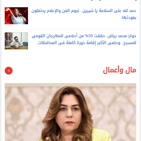
عمرو أديب: رسالتي لأي شقيق لم يبدأ إجازته.. الساحل هو نمبر وان
حمد لله على السلامة يا شيرين.. نجوم الفن والإعلام يحتفلون
بعودتها
حوار| محمد رياض: حققت 50% من أحلامى للمهرجان القومى
للمسرح.. وحلمى الأكبر إقامة دورة كاملة فى المحافظات
مال وأعمال