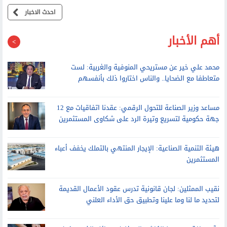
حقيقة تأثر مصر بالاحتباس الحراري
احدث الاخبار
أهم الأخبار
محمد علي خير عن مستريحي المنوفية والغربية: لست
متعاطفا مع الضحايا.. والناس اختاروا ذلك بأنفسهم
مساعد وزير الصناعة للتحول الرقمي: عقدنا اتفاقيات مع 12
جهة حكومية لتسريع وتيرة الرد على شكاوى المستثمرين
هيئة التنمية الصناعية: الإيجار المنتهي بالتملك يخفف أعباء
المستثمرين
نقيب الممثلين: لجان قانونية تدرس عقود الأعمال القديمة