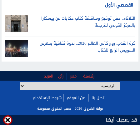
الخميس.. دار المرايا تعلن الفائز بجائزة يحيى الطاهر عبدالله للعمل
القصصي الأول
الثلاثاء.. حفل توقيع ومناقشة كتاب حكايات من بيسكارا
بالمركز القومي للترجمة
كرة القدم.. روح كأس العالم 2026.. ندوة ثقافية بمعرض
السويس الرابع للكتاب
رئيسية
مصر
رأي
المزيد
اتصل بنا
عن الموقع
شروط الإستخدام
قد يعجبك أيضا
بوابة الشروق 2026 - جميع الحقوق محفوظة