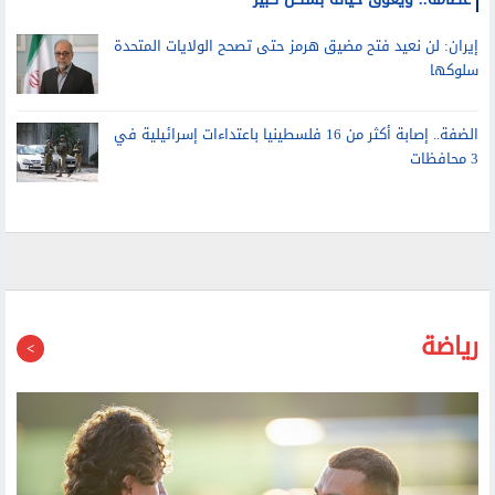
ابن جو بايدن يكشف تطورات حالته الصحية: السرطان انتشر في
عظامه.. ويعوق حياته بشكل كبير
إيران: لن نعيد فتح مضيق هرمز حتى تصحح الولايات المتحدة
سلوكها
الضفة.. إصابة أكثر من 16 فلسطينيا باعتداءات إسرائيلية في
3 محافظات
رياضة