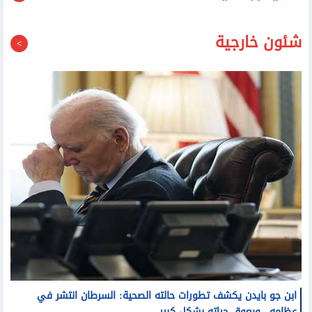
قد يعجبك أيضا
شئون خارجية