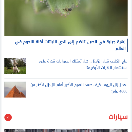
زهرة جبلية في الصين تنضم إلى نادي النباتات آكلة اللحوم في
العالم
نباح الكلاب قبل الزلازل.. هل تمتلك الحيوانات قدرة على
استشعار الهزات الأرضية؟
بعد زلزال اليوم.. كيف صمد الهرم الأكبر أمام الزلازل لأكثر من
4600 عام؟