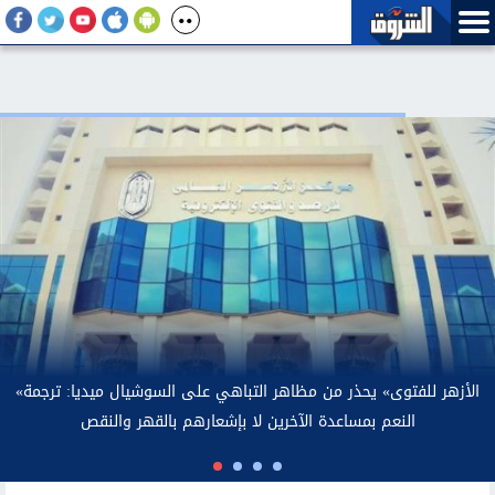
صريحات رئيس بلدية بولاية طرابزون لمحمد صلاح.. الأرصاد توضح