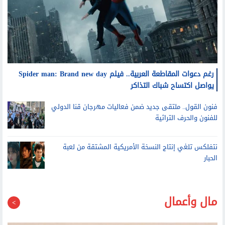
رغم دعوات المقاطعة العربية.. فيلم Spider man: Brand new day
يواصل اكتساح شباك التذاكر
فنون القول.. ملتقى جديد ضمن فعاليات مهرجان قنا الدولي
للفنون والحرف التراثية
نتفلكس تلغي إنتاج النسخة الأمريكية المشتقة من لعبة
الحبار
مال وأعمال