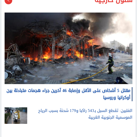
شئون خارجية
مقتل 5 أشخاص على الأقل وإصابة 46 آخرين جراء هجمات متبادلة بين
أوكرانيا وروسيا
الفلبين: تقطع السبل بـ543 راكبا و179 شحنة بسبب الرياح
الموسمية الجنوبية الغربية