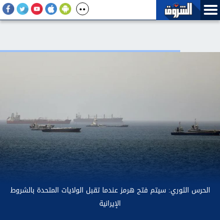
ل الخط المسجل باسمك يحملك مسئولية جرائم ارتكبت به؟.. محامٍ
ا
بالنقض يوضح الموقف القانوني