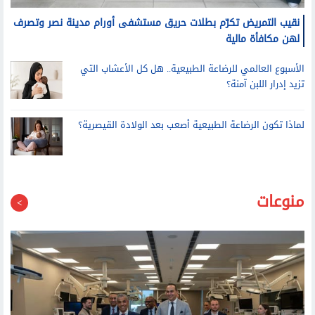
نقيب التمريض تكرّم بطلات حريق مستشفى أورام مدينة نصر وتصرف
لهن مكافأة مالية
الأسبوع العالمي للرضاعة الطبيعية.. هل كل الأعشاب التي
تزيد إدرار اللبن آمنة؟
لماذا تكون الرضاعة الطبيعية أصعب بعد الولادة القيصرية؟
منوعات