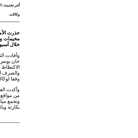
آخر تحديث: الأربعاء 8 يوليه 2026 - :24
وكالات
حذرت الأم
خلال أسبو
وأفادت الت
خان يونس 
الاكتظاظ ا
والصرف ال
وفقا لوكال
من مواقع ا
وتجمع مياه
بكارثة وبا