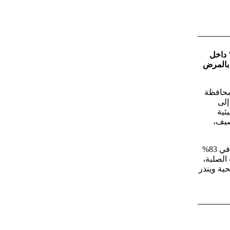
 داخل
ع غزة، معلنةً عن تسجيل نحو 9300 إصابة بالمرض
 محافظة
إلى
ئية
صيف،
وأكدت الفرق الأممية أنها رصدت انتشاراً مرعباً للقوارض والحشرات والطفيليات في 83%
الصلبة،
ية وينذر