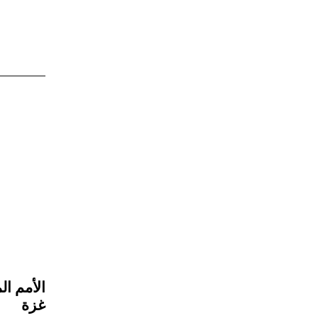
الأمم ا
غزة