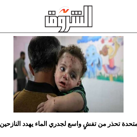
لمتحدة تحذر من تفشٍ واسع لجدري الماء يهدد النازحين