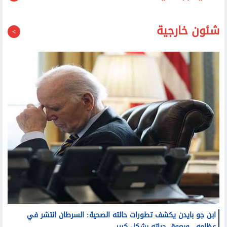
قد يعجبك أيضا
شئون خارجية