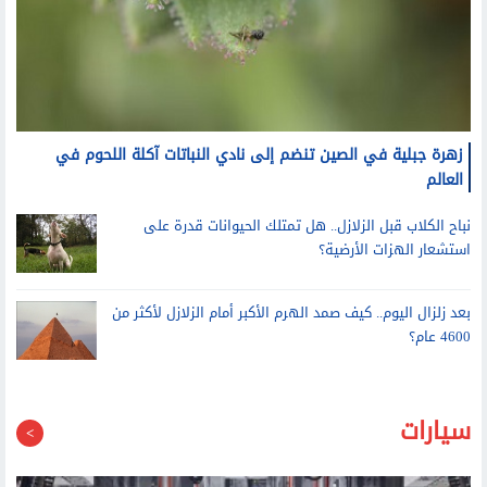
زهرة جبلية في الصين تنضم إلى نادي النباتات آكلة اللحوم في
العالم
نباح الكلاب قبل الزلازل.. هل تمتلك الحيوانات قدرة على
استشعار الهزات الأرضية؟
بعد زلزال اليوم.. كيف صمد الهرم الأكبر أمام الزلازل لأكثر من
4600 عام؟