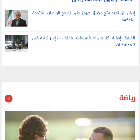
ابن جو بايدن يكشف تطورات حالته الصحية: السرطان انتشر في
عظامه.. ويعوق حياته بشكل كبير
إيران: لن نعيد فتح مضيق هرمز حتى تصحح الولايات المتحدة
سلوكها
الضفة.. إصابة أكثر من 16 فلسطينيا باعتداءات إسرائيلية في
3 محافظات
رياضة