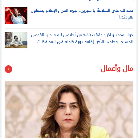
عمرو أديب: رسالتي لأي شقيق لم يبدأ إجازته.. الساحل هو نمبر وان
حمد لله على السلامة يا شيرين.. نجوم الفن والإعلام يحتفلون
بعودتها
حوار| محمد رياض: حققت 50% من أحلامى للمهرجان القومى
للمسرح.. وحلمى الأكبر إقامة دورة كاملة فى المحافظات
مال وأعمال