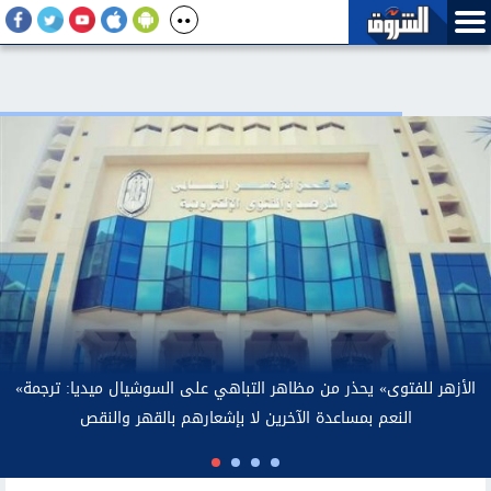
عد تصريحات رئيس بلدية بولاية طرابزون لمحمد صلاح.. الأرصاد توضح