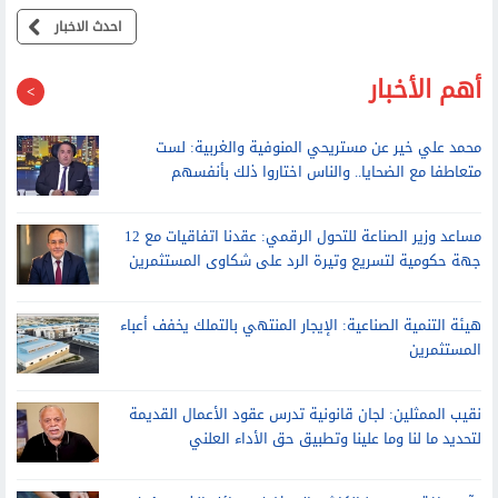
حقيقة تأثر مصر بالاحتباس الحراري
احدث الاخبار
أهم الأخبار
محمد علي خير عن مستريحي المنوفية والغربية: لست
متعاطفا مع الضحايا.. والناس اختاروا ذلك بأنفسهم
مساعد وزير الصناعة للتحول الرقمي: عقدنا اتفاقيات مع 12
جهة حكومية لتسريع وتيرة الرد على شكاوى المستثمرين
هيئة التنمية الصناعية: الإيجار المنتهي بالتملك يخفف أعباء
المستثمرين
نقيب الممثلين: لجان قانونية تدرس عقود الأعمال القديمة