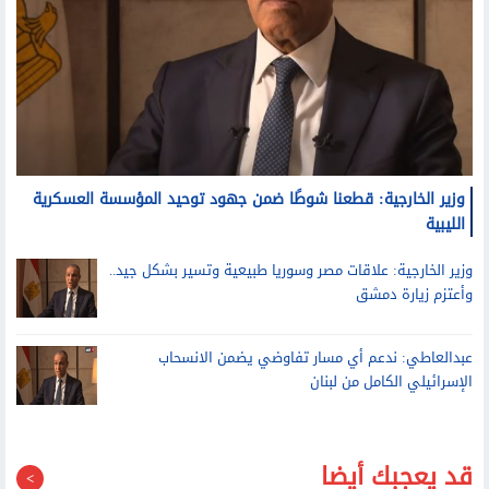
وزير الخارجية: قطعنا شوطًا ضمن جهود توحيد المؤسسة العسكرية
الليبية
وزير الخارجية: علاقات مصر وسوريا طبيعية وتسير بشكل جيد..
وأعتزم زيارة دمشق
عبدالعاطي: ندعم أي مسار تفاوضي يضمن الانسحاب
الإسرائيلي الكامل من لبنان