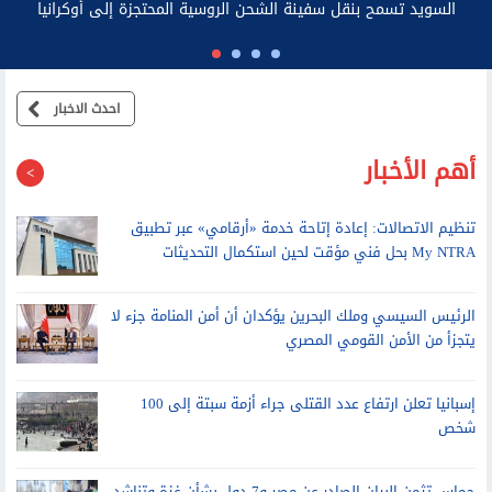
ال
احدث الاخبار
أهم الأخبار
تنظيم الاتصالات: إعادة إتاحة خدمة «أرقامي» عبر تطبيق
My NTRA بحل فني مؤقت لحين استكمال التحديثات
الرئيس السيسي وملك البحرين يؤكدان أن أمن المنامة جزء لا
يتجزأ من الأمن القومي المصري
إسبانيا تعلن ارتفاع عدد القتلى جراء أزمة سبتة إلى 100
شخص
حماس تثمن البيان الصادر عن مصر و7 دول بشأن غزة وتناشد
إلزام الاحتلال بوقف انتهاكاته