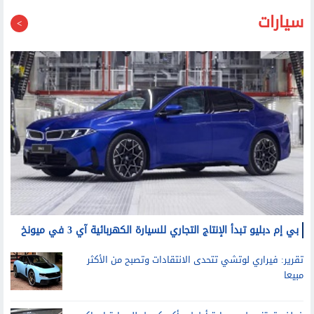
سيارات
بي إم دبليو تبدأ الإنتاج التجاري للسيارة الكهربائية آي 3 في ميونخ
تقرير: فيراري لوتشي تتحدى الانتقادات وتصبح من الأكثر
مبيعا
فولفو تعتزم طرح سيارة أطول وأكبر كبديل للسيارة إي.إكس
40 الكهربائية العام المقبل