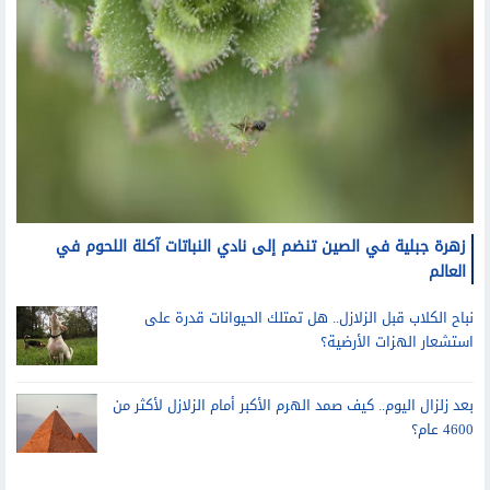
زهرة جبلية في الصين تنضم إلى نادي النباتات آكلة اللحوم في
العالم
نباح الكلاب قبل الزلازل.. هل تمتلك الحيوانات قدرة على
استشعار الهزات الأرضية؟
بعد زلزال اليوم.. كيف صمد الهرم الأكبر أمام الزلازل لأكثر من
4600 عام؟