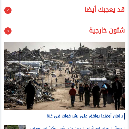
قد يعجبك أيضا
شئون خارجية
برلمان أوغندا يوافق على نشر قوات في غزة
الضفة.. اقتحام إسرائيلي لـ جنين بعد رشق مركبة لمستوطنين
بالحجارة