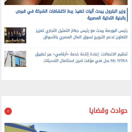
وزير البترول يبحث آليات تنفيذ ربط اكتشافات الشركة في قبرص
بالبنية التحتية المصرية
رئيس البورصة يبحث مع رئيس جهاز التمثيل التجاري تعزيز
التعاون لدعم الترويج لسوق المال المصري بالأسواق
تنظيم الاتصالات: إعادة إتاحة خدمة «أرقامي» عبر تطبيق
My NTRA بحل فني مؤقت لحين استكمال التحديثات
حوادث وقضايا