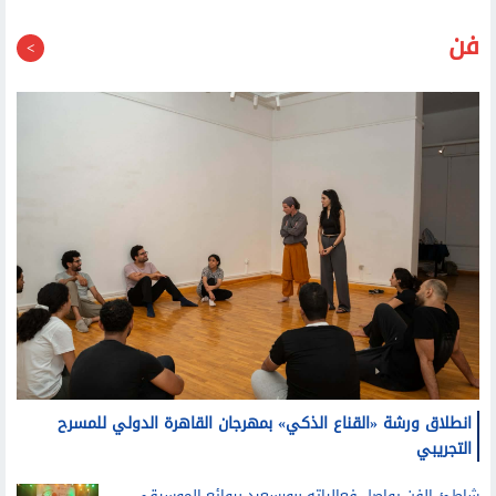
فن
انطلاق ورشة «القناع الذكي» بمهرجان القاهرة الدولي للمسرح
التجريبي
شاطئ الفن يواصل فعالياته ببورسعيد بروائع الموسيقى
العربية وعروض استعراضية