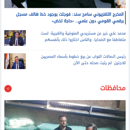
المخرج التلفزيوني سامح سند: فوجئت بوجود خط هاتف مسجل
برقمي القومي دون علمي.. «حاجة تخض»
محمد علي خير عن مستريحي المنوفية والغربية: لست
متعاطفا مع الضحايا.. والناس اختاروا ذلك بأنفسهم
رئيس اتصالات النواب عن بيع خطوط بأسماء المصريين
للاجئين: لم يثبت صحته حتى الآن
محافظات