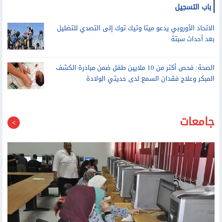
الاتحاد الأوروبي يدعو ميتا وتيك توك إلى التصدي للتضليل
بعد أحداث سبتة
الصحة: فحص أكثر من 10 ملايين طفل ضمن مبادرة الكشف
المبكر وعلاج فقدان السمع لدى حديثي الولادة
جامعات