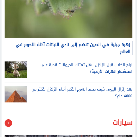
زهرة جبلية في الصين تنضم إلى نادي النباتات آكلة اللحوم في
العالم
نباح الكلاب قبل الزلازل.. هل تمتلك الحيوانات قدرة على
استشعار الهزات الأرضية؟
بعد زلزال اليوم.. كيف صمد الهرم الأكبر أمام الزلازل لأكثر من
4600 عام؟