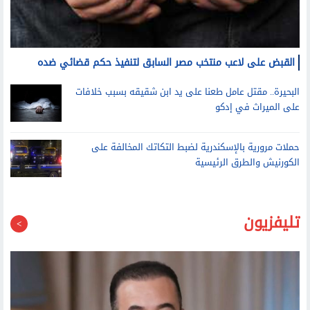
القبض على لاعب منتخب مصر السابق لتنفيذ حكم قضائي ضده
البحيرة.. مقتل عامل طعنا على يد ابن شقيقه بسبب خلافات
على الميراث في إدكو
حملات مرورية بالإسكندرية لضبط التكاتك المخالفة على
الكورنيش والطرق الرئيسية
تليفزيون