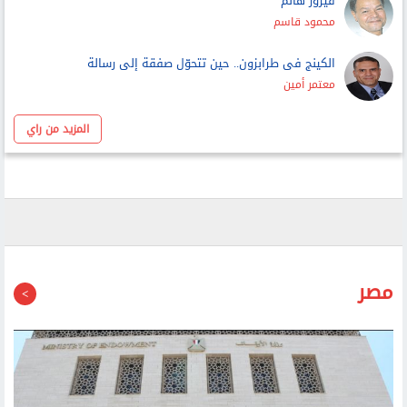
عمرو حمزاوي
فيروز هانم
محمود قاسم
الكينج فى طرابزون.. حين تتحوّل صفقة إلى رسالة
معتمر أمين
المزيد من راي
مصر