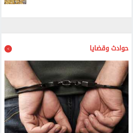
ارتفاع أسعار الذهب محليا.. وعيار 21 يسجل 6030 جنيها
حوادث وقضايا