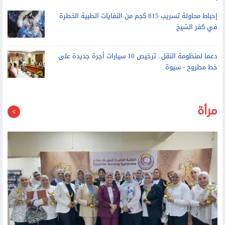
مركز تأهيل ذوي الاحتياجات الخاصة بالوادي الجديد يقدم أكثر من 383
ألف خدمة لذوي الهمم خلال 4 سنوات
إحباط محاولة تسريب 815 كجم من النفايات الطبية الخطرة
في كفر الشيخ
دعما لمنظومة النقل.. ترخيص 10 سيارات أجرة جديدة على
خط مطروح - سيوة
مرأة