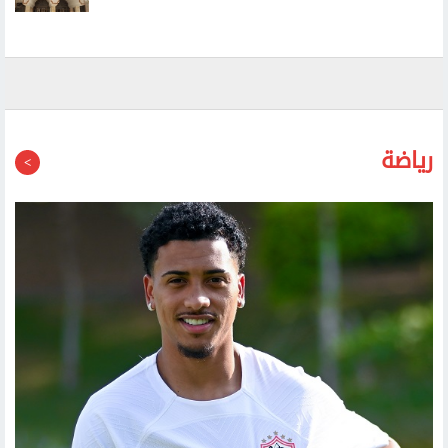
طيران حوثي مسير يستهدف مطار عتق الدولي في شرقي
اليمن
رياضة