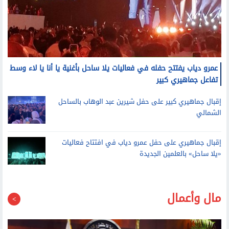
عمرو دياب يفتتح حفله في فعاليات يلا ساحل بأغنية يا أنا يا لاء وسط
تفاعل جماهيري كبير
إقبال جماهيري كبير على حفل شيرين عبد الوهاب بالساحل
الشمالي
إقبال جماهيري على حفل عمرو دياب في افتتاح فعاليات
«يلا ساحل» بالعلمين الجديدة
مال وأعمال