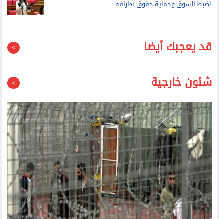
قد يعجبك أيضا
شئون خارجية