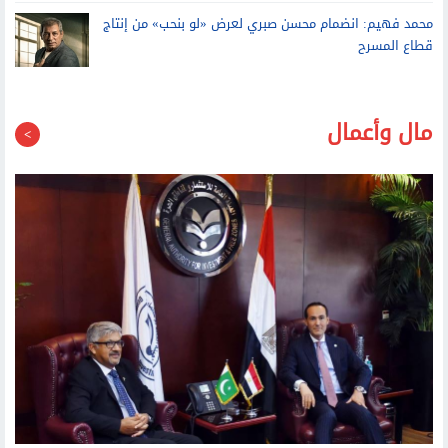
محمد فهيم: انضمام محسن صبري لعرض «لو بنحب» من إنتاج
قطاع المسرح
مال وأعمال