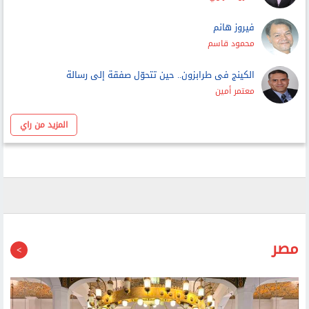
فيروز هانم
محمود قاسم
الكينج فى طرابزون.. حين تتحوّل صفقة إلى رسالة
معتمر أمين
المزيد من راي
مصر