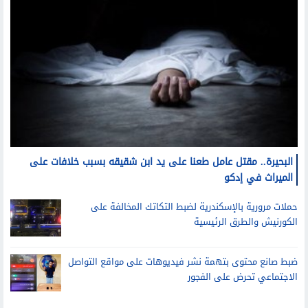
البحيرة.. مقتل عامل طعنا على يد ابن شقيقه بسبب خلافات على
الميراث في إدكو
حملات مرورية بالإسكندرية لضبط التكاتك المخالفة على
الكورنيش والطرق الرئيسية
ضبط صانع محتوى بتهمة نشر فيديوهات على مواقع التواصل
الاجتماعي تحرض على الفجور