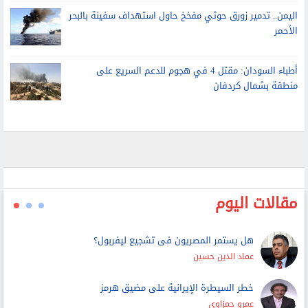
اليمن.. تدمير زورق حوثي مفخخ حاول استهداف سفينة بالبحر
الأحمر
أطباء السودان: مقتل 4 في هجوم للدعم السريع على
منطقة بشمال كردفان
مقالات اليوم
هل يستمر المصريون فى تشجيع ليفربول؟
عماد الدين حسين
خطر السيطرة الإيرانية على مضيق هرمز
عمرو حمزاوي