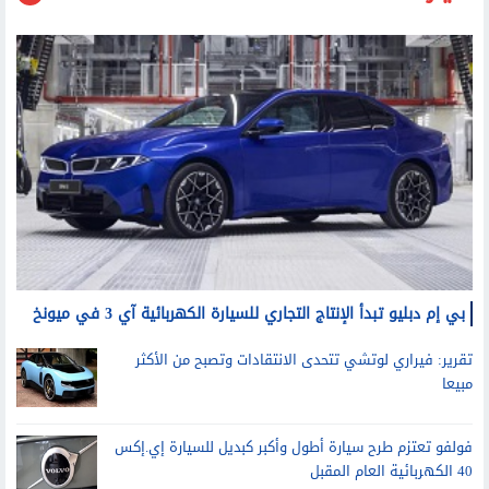
بي إم دبليو تبدأ الإنتاج التجاري للسيارة الكهربائية آي 3 في ميونخ
تقرير: فيراري لوتشي تتحدى الانتقادات وتصبح من الأكثر
مبيعا
فولفو تعتزم طرح سيارة أطول وأكبر كبديل للسيارة إي.إكس
40 الكهربائية العام المقبل