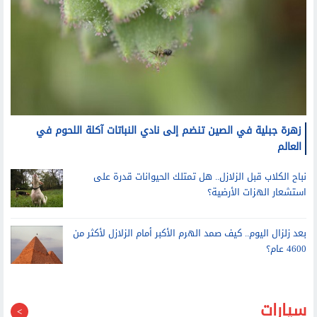
زهرة جبلية في الصين تنضم إلى نادي النباتات آكلة اللحوم في
العالم
نباح الكلاب قبل الزلازل.. هل تمتلك الحيوانات قدرة على
استشعار الهزات الأرضية؟
بعد زلزال اليوم.. كيف صمد الهرم الأكبر أمام الزلازل لأكثر من
4600 عام؟
سيارات