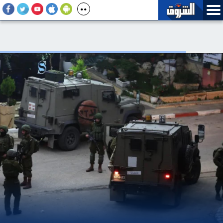
جماعة الحوثي تعلن مسئوليتها عن هجوم استهدف معسكرا للقوات