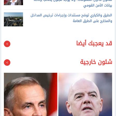
قد يعجبك أيضا
شئون خارجية