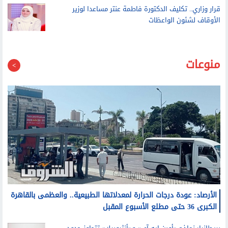
منوعات
الأرصاد: عودة درجات الحرارة لمعدلاتها الطبيعية.. والعظمى بالقاهرة
الكبرى 36 حتى مطلع الأسبوع المقبل
بريطانيا: نماذج «أوبن إيه آي» و«أنثروبيك» تتجاوز حدود
الاختبارات
نقابة الأطباء تتقدم ببلاغات لوزارتي الصحة والسياحة ضد
باربرا أونيل لمنع دورة تروج لمعلومات صحية مضللة