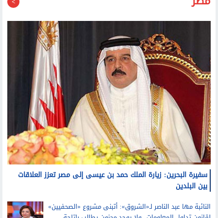
سفيرة البحرين: زيارة الملك حمد بن عيسى إلى مصر تعزز العلاقات
بين البلدين
النائبة مها عبد الناصر لـ«الشروق»: أتبنى مشروع «الصحفيين»
لقانون تداول المعلومات.. ولا يوجد مجنون يطالب بإتاحة
بيانات الأمن القومي
الطرق والكباري توضح مستندات وإجراءات ترخيص المداخل
والمخارج على الطرق العامة