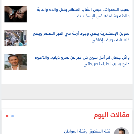
105 آلاف رغيف إضافي
وائل جسار: لم أقل سوى كل خير عن عمرو دياب.. والهجوم
عليّ بسبب اجتزاء تصريحاتي
مقالات اليوم
ثقة الصندوق وثقة المواطن
أشرف البربرى
اللحظة الحاسمة فى تقييم الصراع العربى - الصهيونى
علي محمد فخرو