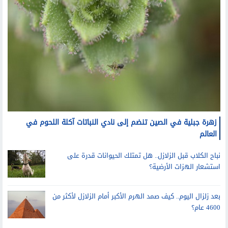
زهرة جبلية في الصين تنضم إلى نادي النباتات آكلة اللحوم في
العالم
نباح الكلاب قبل الزلازل.. هل تمتلك الحيوانات قدرة على
استشعار الهزات الأرضية؟
بعد زلزال اليوم.. كيف صمد الهرم الأكبر أمام الزلازل لأكثر من
4600 عام؟
سيارات