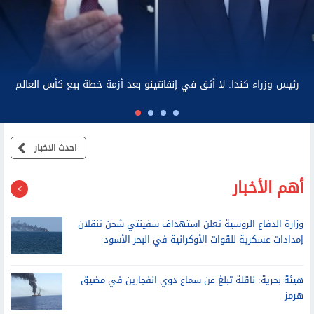
نهاية العام
احدث الاخبار
أهم الأخبار
وزارة الدفاع الروسية تعلن استهداف سفينتي شحن تنقلان
إمدادات عسكرية للقوات الأوكرانية في البحر الأسود
هيئة بحرية: ناقلة تبلغ عن سماع دوي انفجارين في مضيق
هرمز
بسبب المخدرات.. حبس الشاب المتهم بقتل والده وإصابة
والدته وشقيقه في الإسكندرية
تموين الإسكندرية ينفي وجود أزمة في الخبز المدعم ويضخ