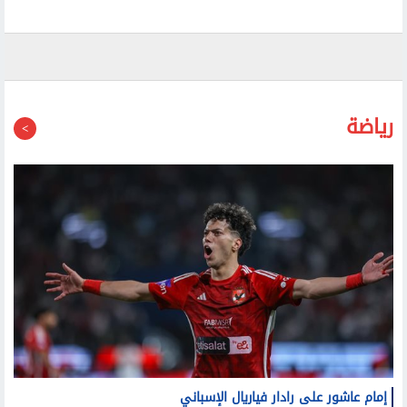
رياضة
إمام عاشور على رادار فياريال الإسباني
صلاح: سأبذل كل ما لدي للنجاح مع طرابزون سبور
الأهلي يكتسح النجوم بسداسية في ختام تحضيراته بالقاهرة