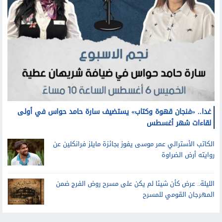
غدا.. «فنجان قهوة وكتاب» يستضيف سارة حامد حواس في أولى
لقاءات شهر أغسطس
الكاتب الأسترالي عمر موسى يفوز بجائزة مايلز فرانكلين عن
روايته أرض الضراوة
الليلة.. عرض كأن شيئا لم يكن على مسرح روض الفرج ضمن
المهرجان القومي للمسرح
رئيسية
مصر
رأي
المزيد
اتصل بنا
عن الموقع
شروط الإستخدام