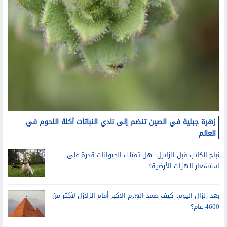
زهرة جبلية في الصين تنضم إلى نادي النباتات آكلة اللحوم في
العالم
نباح الكلاب قبل الزلازل.. هل تمتلك الحيوانات قدرة على
استشعار الهزات الأرضية؟
بعد زلزال اليوم.. كيف صمد الهرم الأكبر أمام الزلازل لأكثر من
4600 عام؟