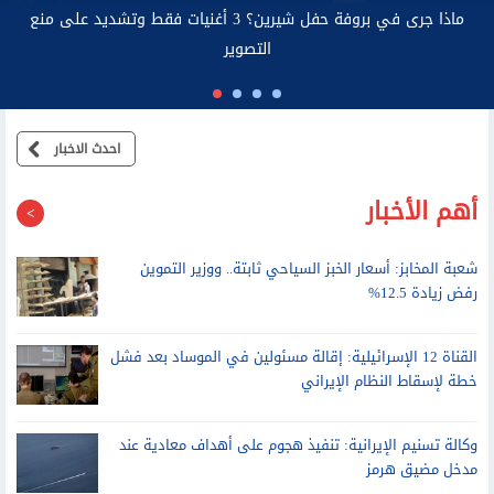
م الاتصالات: صاحب عقد خط المحمول مسئول قانونيًا عن استخدامه
احدث الاخبار
أهم الأخبار
شعبة المخابز: أسعار الخبز السياحي ثابتة.. ووزير التموين
رفض زيادة 12.5%
القناة 12 الإسرائيلية: إقالة مسئولين في الموساد بعد فشل
خطة لإسقاط النظام الإيراني
وكالة تسنيم الإيرانية: تنفيذ هجوم على أهداف معادية عند
مدخل مضيق هرمز