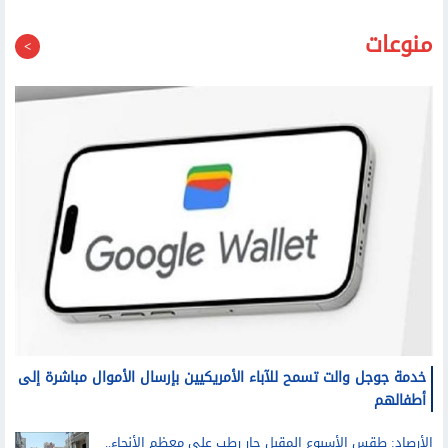
منوعات
خدمة جوجل والت تسمح للآباء الأمريكيين بإرسال الأموال مباشرة إلى
أطفالهم
الأرصاد: طقس الأسبوع المقبل حار رطب على معظم الأنحاء..
والعظمى على القاهرة الكبرى غدا 36 درجة