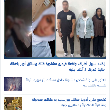
إخلاء سبيل أطراف واقعة فيديو مشاجرة فتاة وسائق أوبر بكفالة
مالية قدرها 5 آلاف جنيه
العثور على جثة شخص مشنوقا داخل مسكنه إثر مروره بأزمة
نفسية بالقليوبية
تشميع مخزن أدوية مخالف ببورسعيد به عقاقير مجهولة
ومنتهية الصلاحية بـ3 ملايين جنيه