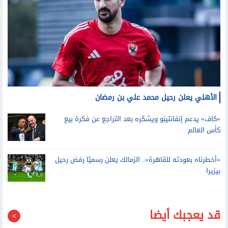
الأهلي يعلن رحيل محمد علي بن رمضان
«كاف» يدعم إنفانتينو ويشكره بعد التراجع عن فكرة بيع
كأس العالم
«أخطرناه بعودته للقاهرة».. الزمالك يعلن رسميًا رفض رحيل
بيزيرا
قد يعجبك أيضا