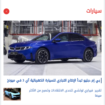
سيارات
بي إم دبليو تبدأ الإنتاج التجاري للسيارة الكهربائية آي 3 في ميونخ
تقرير: فيراري لوتشي تتحدى الانتقادات وتصبح من الأكثر
مبيعا
فولفو تعتزم طرح سيارة أطول وأكبر كبديل للسيارة إي.إكس