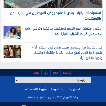
استعراضات تراثية.. رقص الصعيد يجذب المواطنين في شارع الفن
بالإسكندرية
الاثنين.. مكتبات البحر الأحمر تستضيف مناقشة وتوقيع رواية
«دماء على خرائط الشرق» لنوارة نجم
خلال لقائها مع الإعلامي محمد بدوي في «يحكى أن»..
منصورة عز الدين تفتح ملفات الكتابة والقراءة والسفر
وتجربتها الروائية
رئيسية
مصر
رأي
المزيد
اتصل بنا
عن الموقع
شروط الإستخدام
بوابة الشروق 2026 - جميع الحقوق محفوظة