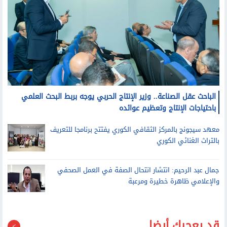
الباحث عقل الصناعة.. وزير الإنتاج الحربي يوجه بربط البحث العلمي
باحتياجات الإنتاج وتعظيم عوائده
معهد سيجونج بالمركز الثقافي الكوري يفتتح برنامجا للتعريف
بالتراث الغنائي الكوري
جمال عبد الرحيم: انتشار انتحال الصفة في العمل الصحفي
والإعلامي ظاهرة خطيرة ومرعبة