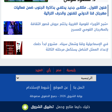
فنون القول.. ملتقى جديد يحتفي بذاكرة الجنوب ضمن فعاليات
مهرجان قنا الدولي للفنون والحرف التراثية
«شبح الأوبرا» لقومية الغربية يختتم عروض قصور الثقافة
بالمهرجان القومي للمسرح
في الإسماعيلية وقنا وشمال سيناء.. مشروع ابدأ حلمك
لإعداد الممثل الشامل يستكمل مرحلته الثالثة
رئيسية
مصر
رأي
المزيد
اتصل بنا
عن الموقع
شروط الإستخدام
خليك دايما متابع وحمل
تطبيق الشروق