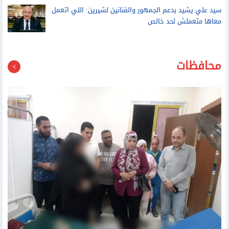
شكوى من مذيعة إكسترا نيوز بشأن خط محمول مسجل باسم
والدها.. وجهاز الاتصالات يرد
سيد علي يشيد بدعم الجمهور والفنانين لشيرين: اللي اتعمل
معاها متعملش لحد خالص
محافظات