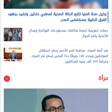
وكيل صحة المنيا تتابع الحالة الصحية لمصابي حادثين وتشيد بجهود
الفرق الطبية بمستشفى الصدر
حملات تموينية تضبط مخالفات بمستودعات البوتاجاز ومحال
الأغذية بكفر الدوار
بعد أزمة المياه.. محافظ البحر الأحمر يحظر استغلال
المواطنين ويحدد 140 جنيهًا حدًا أقصى لسعر متر المياه
وغرامة 100 ألف جنيه للمخالفين
مرأة