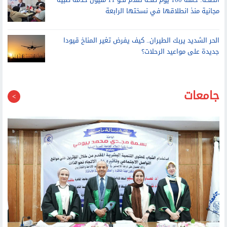
الرعاية الصحية تُدخل تكنولوجيا منظمات ضربات القلب اللاسلكية ضمن
خدماتها التخصصية
الصحة: حملة 100 يوم صحة تقدم نحو 11 مليون خدمة طبية
مجانية منذ انطلاقها في نسختها الرابعة
الحر الشديد يربك الطيران.. كيف يفرض تغير المناخ قيودا
جديدة على مواعيد الرحلات؟
جامعات