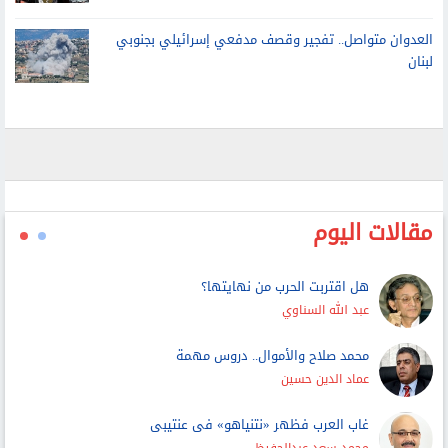
أسيل أسامة تحصد ذهبية تاريخية لمصر في بطولة العالم
لألعاب القوى تحت 20 سنة
العدوان متواصل.. تفجير وقصف مدفعي إسرائيلي بجنوبي
لبنان
مقالات اليوم
هل اقتربت الحرب من نهايتها؟
عبد الله السناوي
محمد صلاح والأموال.. دروس مهمة