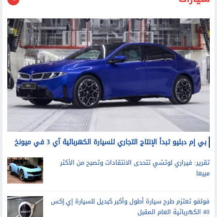
سيارات
بي إم دبليو تبدأ الإنتاج التجاري للسيارة الكهربائية آي 3 في ميونخ
تقرير: فيراري لوتشي تتحدى الانتقادات وتصبح من الأكثر
مبيعا