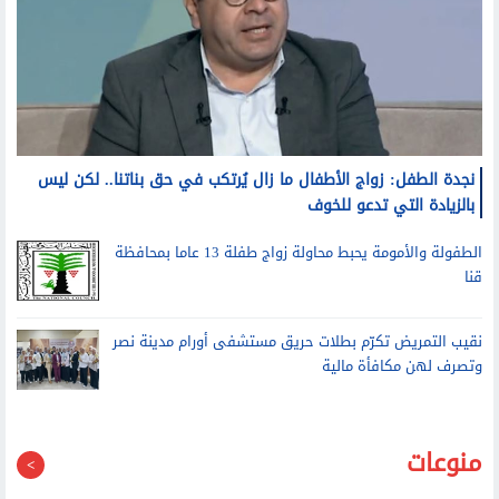
نجدة الطفل: زواج الأطفال ما زال يُرتكب في حق بناتنا.. لكن ليس
بالزيادة التي تدعو للخوف
الطفولة والأمومة يحبط محاولة زواج طفلة 13 عاما بمحافظة
قنا
نقيب التمريض تكرّم بطلات حريق مستشفى أورام مدينة نصر
وتصرف لهن مكافأة مالية