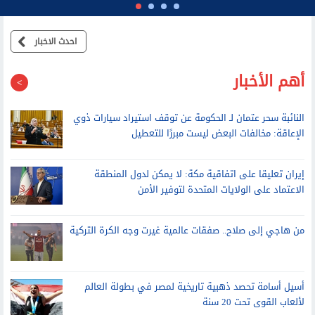
الخارجية الإيرانية: المفاوضات مع سلطنة عُمان بشأن مضيق هرمز بناءة
وإيجابية
احدث الاخبار
أهم الأخبار
النائبة سحر عتمان لـ الحكومة عن توقف استيراد سيارات ذوي
الإعاقة: مخالفات البعض ليست مبررًا للتعطيل
إيران تعليقا على اتفاقية مكة: لا يمكن لدول المنطقة
الاعتماد على الولايات المتحدة لتوفير الأمن
من هاجي إلى صلاح.. صفقات عالمية غيرت وجه الكرة التركية