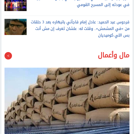
تايلور سويفت تحجب أغانيها عن حسابات ترامب على تيك توك
صور.. رئيس البيت الفني للمسرح يحتفي بنجاح «الملك لير»
في عودته إلى المسرح القومي
فردوس عبد الحميد: عادل إمام فاجأني بانبهاره بعد 3 حلقات
من «في المشمش».. وقلت له: علشان تعرف إن مش أنت
بس اللي كوميديان
مال وأعمال