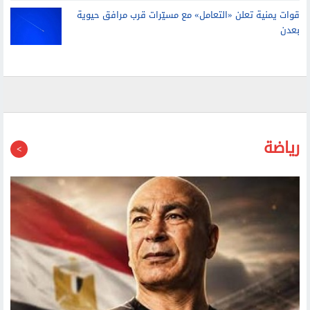
محللون أمريكيون: واشنطن تستنفد خياراتها مع دخول حرب
إيران شهرها السادس
قوات يمنية تعلن «التعامل» مع مسيّرات قرب مرافق حيوية
بعدن
رياضة