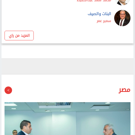
عماد الدين حسين
غاب العرب فظهر «نتنياهو» فى عنتيبى
محمد سعد عبدالحفيظ
البنات والصيف
سمير عمر
المزيد من راي
مصر