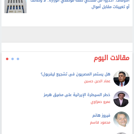
مسئول أمريكي: نتوقع التوصل إلى اتفاق قريبا بين عمان
وإيران حول مضيق هرمز
الأوقاف: احذروا من منتحلي صفة موظفي الوزارة.. لا وظائف
أو تعيينات مقابل أموال
مقالات اليوم
هل يستمر المصريون فى تشجيع ليفربول؟
عماد الدين حسين
خطر السيطرة الإيرانية على مضيق هرمز
عمرو حمزاوي