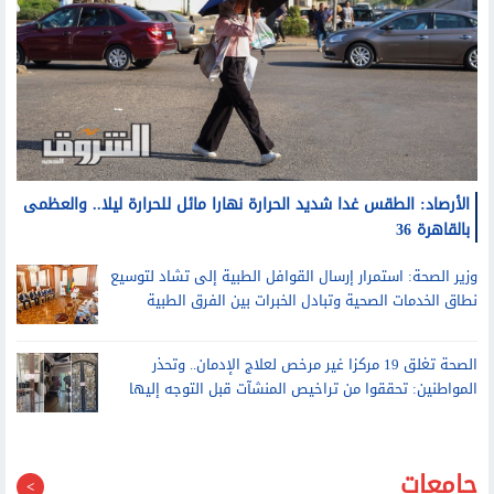
الأرصاد: الطقس غدا شديد الحرارة نهارا مائل للحرارة ليلا.. والعظمى
بالقاهرة 36
وزير الصحة: استمرار إرسال القوافل الطبية إلى تشاد لتوسيع
نطاق الخدمات الصحية وتبادل الخبرات بين الفرق الطبية
الصحة تغلق 19 مركزا غير مرخص لعلاج الإدمان.. وتحذر
المواطنين: تحققوا من تراخيص المنشآت قبل التوجه إليها