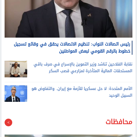
رئيس اتصالات النواب: تنظيم الاتصالات يحقق في وقائع تسجيل
خطوط بالرقم القومي لبعض المواطنين
نقابة الفلاحين تناشد وزير التموين بالإسراع في صرف باقي
المستحقات المالية المتأخرة لمزارعي قصب السكر
الأمم المتحدة: لا حل عسكريا للأزمة مع إيران.. والتفاوض هو
السبيل الوحيد