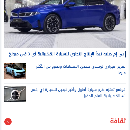
بي إم دبليو تبدأ الإنتاج التجاري للسيارة الكهربائية آي 3 في ميونخ
تقرير: فيراري لوتشي تتحدى الانتقادات وتصبح من الأكثر
مبيعا
فولفو تعتزم طرح سيارة أطول وأكبر كبديل للسيارة إي.إكس
40 الكهربائية العام المقبل