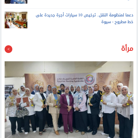
ألف خدمة لذوي الهمم خلال 4 سنوات
إحباط محاولة تسريب 815 كجم من النفايات الطبية الخطرة
في كفر الشيخ
دعما لمنظومة النقل.. ترخيص 10 سيارات أجرة جديدة على
خط مطروح - سيوة
مرأة