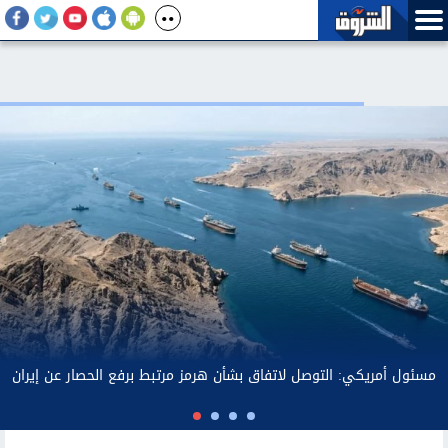
القوات المسلحة اليمنية تنفذ عملية عسكرية ضد مواقع وقدرات الحوثيين