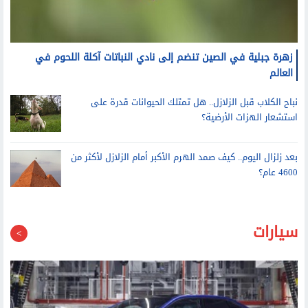
زهرة جبلية في الصين تنضم إلى نادي النباتات آكلة اللحوم في
العالم
نباح الكلاب قبل الزلازل.. هل تمتلك الحيوانات قدرة على
استشعار الهزات الأرضية؟
بعد زلزال اليوم.. كيف صمد الهرم الأكبر أمام الزلازل لأكثر من
4600 عام؟
سيارات