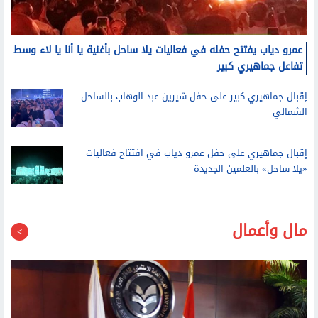
عمرو دياب يفتتح حفله في فعاليات يلا ساحل بأغنية يا أنا يا لاء وسط
تفاعل جماهيري كبير
إقبال جماهيري كبير على حفل شيرين عبد الوهاب بالساحل
الشمالي
إقبال جماهيري على حفل عمرو دياب في افتتاح فعاليات
«يلا ساحل» بالعلمين الجديدة
مال وأعمال