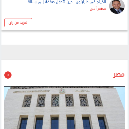
فيروز هانم
محمود قاسم
الكينج فى طرابزون.. حين تتحوّل صفقة إلى رسالة
معتمر أمين
المزيد من راي
مصر